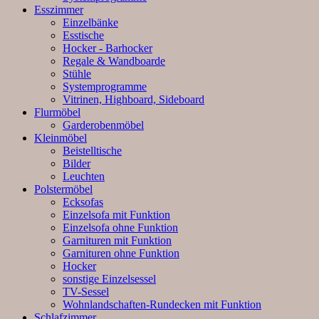
Esszimmer
Einzelbänke
Esstische
Hocker - Barhocker
Regale & Wandboarde
Stühle
Systemprogramme
Vitrinen, Highboard, Sideboard
Flurmöbel
Garderobenmöbel
Kleinmöbel
Beistelltische
Bilder
Leuchten
Polstermöbel
Ecksofas
Einzelsofa mit Funktion
Einzelsofa ohne Funktion
Garnituren mit Funktion
Garnituren ohne Funktion
Hocker
sonstige Einzelsessel
TV-Sessel
Wohnlandschaften-Rundecken mit Funktion
Schlafzimmer