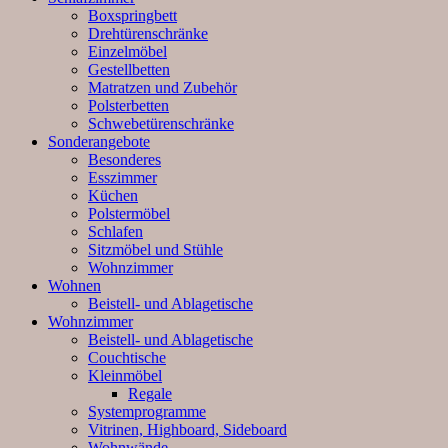
Boxspringbett
Drehtürenschränke
Einzelmöbel
Gestellbetten
Matratzen und Zubehör
Polsterbetten
Schwebetürenschränke
Sonderangebote
Besonderes
Esszimmer
Küchen
Polstermöbel
Schlafen
Sitzmöbel und Stühle
Wohnzimmer
Wohnen
Beistell- und Ablagetische
Wohnzimmer
Beistell- und Ablagetische
Couchtische
Kleinmöbel
Regale
Systemprogramme
Vitrinen, Highboard, Sideboard
Wohnwände