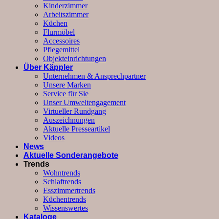
Kinderzimmer
Arbeitszimmer
Küchen
Flurmöbel
Accessoires
Pflegemittel
Objekteinrichtungen
Über Käppler
Unternehmen & Ansprechpartner
Unsere Marken
Service für Sie
Unser Umweltengagement
Virtueller Rundgang
Auszeichnungen
Aktuelle Presseartikel
Videos
News
Aktuelle Sonderangebote
Trends
Wohntrends
Schlaftrends
Esszimmertrends
Küchentrends
Wissenswertes
Kataloge