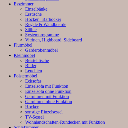
Esszimmer
Einzelbänke
Esstische
Hocker - Barhocker
Regale & Wandboarde
Stühle
Systemprogramme
Vitrinen, Highboard, Sideboard
Flurmöbel
Garderobenmöbel
Kleinmöbel
Beistelltische
Bilder
Leuchten
Polstermöbel
Ecksofas
Einzelsofa mit Funktion
Einzelsofa ohne Funktion
Garnituren mit Funktion
Garnituren ohne Funktion
Hocker
sonstige Einzelsessel
TV-Sessel
Wohnlandschaften-Rundecken mit Funktion
Schlafzimmer