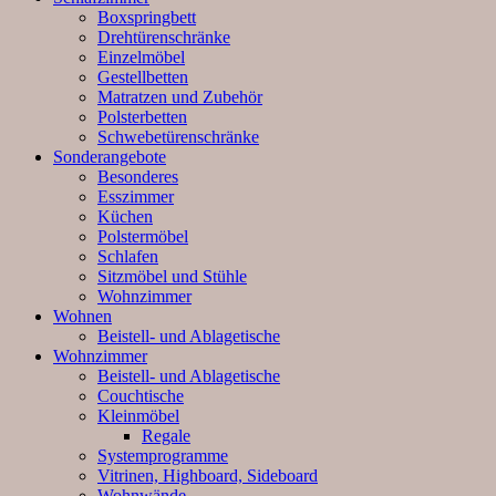
Boxspringbett
Drehtürenschränke
Einzelmöbel
Gestellbetten
Matratzen und Zubehör
Polsterbetten
Schwebetürenschränke
Sonderangebote
Besonderes
Esszimmer
Küchen
Polstermöbel
Schlafen
Sitzmöbel und Stühle
Wohnzimmer
Wohnen
Beistell- und Ablagetische
Wohnzimmer
Beistell- und Ablagetische
Couchtische
Kleinmöbel
Regale
Systemprogramme
Vitrinen, Highboard, Sideboard
Wohnwände