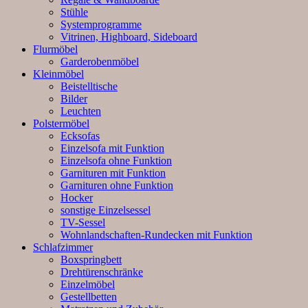
Stühle
Systemprogramme
Vitrinen, Highboard, Sideboard
Flurmöbel
Garderobenmöbel
Kleinmöbel
Beistelltische
Bilder
Leuchten
Polstermöbel
Ecksofas
Einzelsofa mit Funktion
Einzelsofa ohne Funktion
Garnituren mit Funktion
Garnituren ohne Funktion
Hocker
sonstige Einzelsessel
TV-Sessel
Wohnlandschaften-Rundecken mit Funktion
Schlafzimmer
Boxspringbett
Drehtürenschränke
Einzelmöbel
Gestellbetten