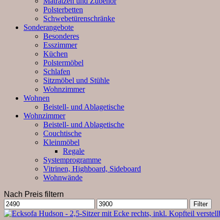
Matratzen und Zubehör
Polsterbetten
Schwebetürenschränke
Sonderangebote
Besonderes
Esszimmer
Küchen
Polstermöbel
Schlafen
Sitzmöbel und Stühle
Wohnzimmer
Wohnen
Beistell- und Ablagetische
Wohnzimmer
Beistell- und Ablagetische
Couchtische
Kleinmöbel
Regale
Systemprogramme
Vitrinen, Highboard, Sideboard
Wohnwände
Nach Preis filtern
Min.
Max.
Filter
Preis
Preis