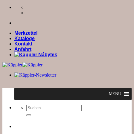
Zum
Inhalt
springen
Merkzettel
Kataloge
Kontakt
Anfahrt
MENU
Suchen
nach: