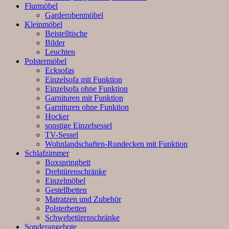
Flurmöbel
Garderobenmöbel
Kleinmöbel
Beistelltische
Bilder
Leuchten
Polstermöbel
Ecksofas
Einzelsofa mit Funktion
Einzelsofa ohne Funktion
Garnituren mit Funktion
Garnituren ohne Funktion
Hocker
sonstige Einzelsessel
TV-Sessel
Wohnlandschaften-Rundecken mit Funktion
Schlafzimmer
Boxspringbett
Drehtürenschränke
Einzelmöbel
Gestellbetten
Matratzen und Zubehör
Polsterbetten
Schwebetürenschränke
Sonderangebote