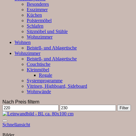
Besonderes
Esszimmer
Küchen
Polstermöbel
Schlafen
Sitzmöbel und Stühle
Wohnzimmer
Wohnen
Beistell- und Ablagetische
Wohnzimmer
Beistell- und Ablagetische
Couchtische
Kleinmöbel
Regale
Systemprogramme
Vitrinen, Highboard, Sideboard
Wohnwände
Nach Preis filtern
Min.
Max.
Filter
Preis
Preis
Auf die Wunschliste
Schnellansicht
Bilder