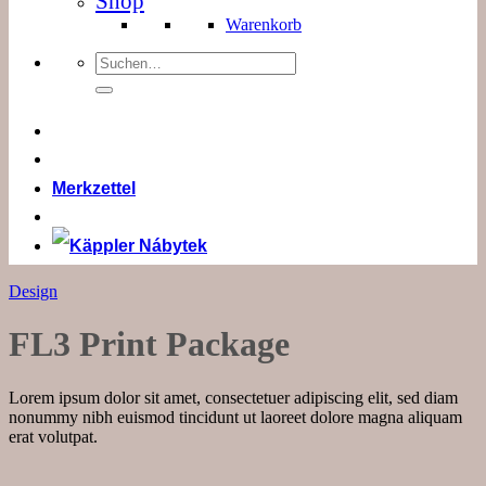
Shop
Warenkorb
Suchen
nach:
Merkzettel
Design
FL3 Print Package
Lorem ipsum dolor sit amet, consectetuer adipiscing elit, sed diam
nonummy nibh euismod tincidunt ut laoreet dolore magna aliquam
erat volutpat.