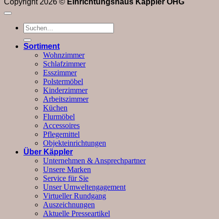
Copyright 2026 ©
Einrichtungshaus Käppler OHG
Suchen
nach:
Sortiment
Wohnzimmer
Schlafzimmer
Esszimmer
Polstermöbel
Kinderzimmer
Arbeitszimmer
Küchen
Flurmöbel
Accessoires
Pflegemittel
Objekteinrichtungen
Über Käppler
Unternehmen & Ansprechpartner
Unsere Marken
Service für Sie
Unser Umweltengagement
Virtueller Rundgang
Auszeichnungen
Aktuelle Presseartikel