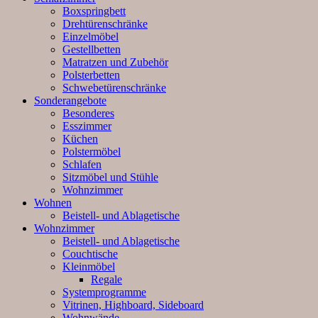
Boxspringbett
Drehtürenschränke
Einzelmöbel
Gestellbetten
Matratzen und Zubehör
Polsterbetten
Schwebetürenschränke
Sonderangebote
Besonderes
Esszimmer
Küchen
Polstermöbel
Schlafen
Sitzmöbel und Stühle
Wohnzimmer
Wohnen
Beistell- und Ablagetische
Wohnzimmer
Beistell- und Ablagetische
Couchtische
Kleinmöbel
Regale
Systemprogramme
Vitrinen, Highboard, Sideboard
Wohnwände