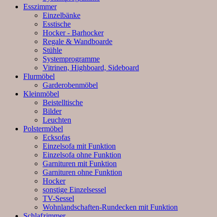
Esszimmer
Einzelbänke
Esstische
Hocker - Barhocker
Regale & Wandboarde
Stühle
Systemprogramme
Vitrinen, Highboard, Sideboard
Flurmöbel
Garderobenmöbel
Kleinmöbel
Beistelltische
Bilder
Leuchten
Polstermöbel
Ecksofas
Einzelsofa mit Funktion
Einzelsofa ohne Funktion
Garnituren mit Funktion
Garnituren ohne Funktion
Hocker
sonstige Einzelsessel
TV-Sessel
Wohnlandschaften-Rundecken mit Funktion
Schlafzimmer