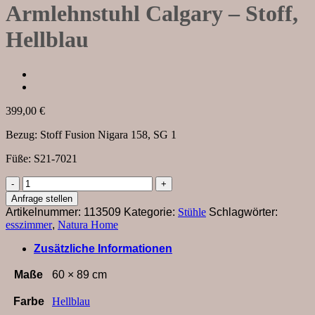
Armlehnstuhl Calgary – Stoff,
Hellblau
399,00
€
Bezug: Stoff Fusion Nigara 158, SG 1
Füße: S21-7021
Armlehnstuhl
Calgary
Anfrage stellen
-
Artikelnummer:
113509
Kategorie:
Stühle
Schlagwörter:
Stoff,
esszimmer
,
Natura Home
Hellblau
Menge
Zusätzliche Informationen
Maße
60 × 89 cm
Farbe
Hellblau