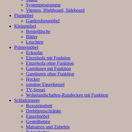
Systemprogramme
Vitrinen, Highboard, Sideboard
Flurmöbel
Garderobenmöbel
Kleinmöbel
Beistelltische
Bilder
Leuchten
Polstermöbel
Ecksofas
Einzelsofa mit Funktion
Einzelsofa ohne Funktion
Garnituren mit Funktion
Garnituren ohne Funktion
Hocker
sonstige Einzelsessel
TV-Sessel
Wohnlandschaften-Rundecken mit Funktion
Schlafzimmer
Boxspringbett
Drehtürenschränke
Einzelmöbel
Gestellbetten
Matratzen und Zubehör