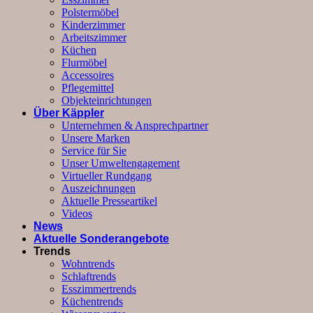
Polstermöbel
Kinderzimmer
Arbeitszimmer
Küchen
Flurmöbel
Accessoires
Pflegemittel
Objekteinrichtungen
Über Käppler
Unternehmen & Ansprechpartner
Unsere Marken
Service für Sie
Unser Umweltengagement
Virtueller Rundgang
Auszeichnungen
Aktuelle Presseartikel
Videos
News
Aktuelle Sonderangebote
Trends
Wohntrends
Schlaftrends
Esszimmertrends
Küchentrends