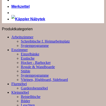
Merkzettel
Produktkategorien
Arbeitszimmer
Schreibtische f. Heimarbeitsplatz
Systemprogramme
Esszimmer
Einzelbänke
Esstische
Hocker - Barhocker
Regale & Wandboarde
Stühle
Systemprogramme
Vitrinen, Highboard, Sideboard
Flurmöbel
Garderobenmöbel
Kleinmöbel
Beistelltische
Bilder
Leuchten