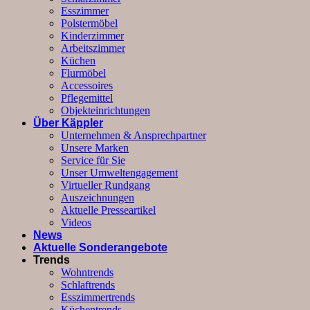
Esszimmer
Polstermöbel
Kinderzimmer
Arbeitszimmer
Küchen
Flurmöbel
Accessoires
Pflegemittel
Objekteinrichtungen
Über Käppler
Unternehmen & Ansprechpartner
Unsere Marken
Service für Sie
Unser Umweltengagement
Virtueller Rundgang
Auszeichnungen
Aktuelle Presseartikel
Videos
News
Aktuelle Sonderangebote
Trends
Wohntrends
Schlaftrends
Esszimmertrends
Küchentrends