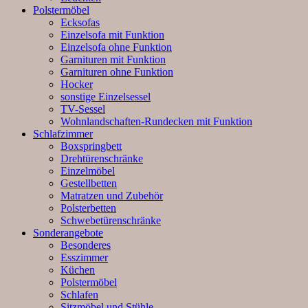
Polstermöbel
Ecksofas
Einzelsofa mit Funktion
Einzelsofa ohne Funktion
Garnituren mit Funktion
Garnituren ohne Funktion
Hocker
sonstige Einzelsessel
TV-Sessel
Wohnlandschaften-Rundecken mit Funktion
Schlafzimmer
Boxspringbett
Drehtürenschränke
Einzelmöbel
Gestellbetten
Matratzen und Zubehör
Polsterbetten
Schwebetürenschränke
Sonderangebote
Besonderes
Esszimmer
Küchen
Polstermöbel
Schlafen
Sitzmöbel und Stühle