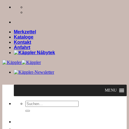
Zum
Inhalt
springen
Merkzettel
Kataloge
Kontakt
Anfahrt
MENU
Suchen
nach: