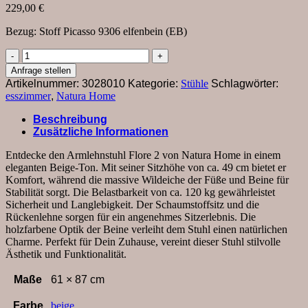
229,00
€
Bezug: Stoff Picasso 9306 elfenbein (EB)
Armlehnstuhl
Flore
Anfrage stellen
2
Artikelnummer:
3028010
Kategorie:
Stühle
Schlagwörter:
-
esszimmer
,
Natura Home
Stoff,
Beige
Beschreibung
Menge
Zusätzliche Informationen
Entdecke den Armlehnstuhl Flore 2 von Natura Home in einem
eleganten Beige-Ton. Mit seiner Sitzhöhe von ca. 49 cm bietet er
Komfort, während die massive Wildeiche der Füße und Beine für
Stabilität sorgt. Die Belastbarkeit von ca. 120 kg gewährleistet
Sicherheit und Langlebigkeit. Der Schaumstoffsitz und die
Rückenlehne sorgen für ein angenehmes Sitzerlebnis. Die
holzfarbene Optik der Beine verleiht dem Stuhl einen natürlichen
Charme. Perfekt für Dein Zuhause, vereint dieser Stuhl stilvolle
Ästhetik und Funktionalität.
Maße
61 × 87 cm
Farbe
beige