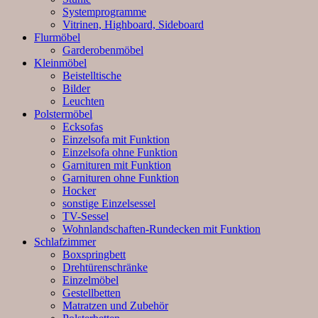
Systemprogramme
Vitrinen, Highboard, Sideboard
Flurmöbel
Garderobenmöbel
Kleinmöbel
Beistelltische
Bilder
Leuchten
Polstermöbel
Ecksofas
Einzelsofa mit Funktion
Einzelsofa ohne Funktion
Garnituren mit Funktion
Garnituren ohne Funktion
Hocker
sonstige Einzelsessel
TV-Sessel
Wohnlandschaften-Rundecken mit Funktion
Schlafzimmer
Boxspringbett
Drehtürenschränke
Einzelmöbel
Gestellbetten
Matratzen und Zubehör