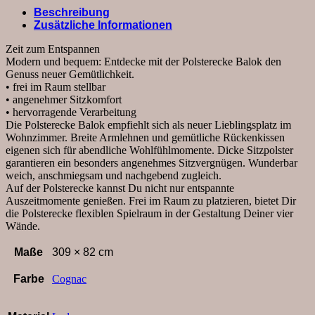
Longchair
Beschreibung
groß
Zusätzliche Informationen
rechts,
Relaxfunktion
Zeit zum Entspannen
(motorisch),
Modern und bequem: Entdecke mit der Polsterecke Balok den
Leder,
Genuss neuer Gemütlichkeit.
Cognac
• frei im Raum stellbar
Menge
• angenehmer Sitzkomfort
• hervorragende Verarbeitung
Die Polsterecke Balok empfiehlt sich als neuer Lieblingsplatz im
Wohnzimmer. Breite Armlehnen und gemütliche Rückenkissen
eigenen sich für abendliche Wohlfühlmomente. Dicke Sitzpolster
garantieren ein besonders angenehmes Sitzvergnügen. Wunderbar
weich, anschmiegsam und nachgebend zugleich.
Auf der Polsterecke kannst Du nicht nur entspannte
Auszeitmomente genießen. Frei im Raum zu platzieren, bietet Dir
die Polsterecke flexiblen Spielraum in der Gestaltung Deiner vier
Wände.
Maße
309 × 82 cm
Farbe
Cognac