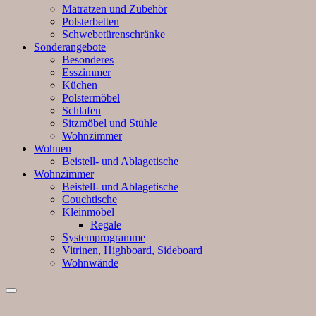
Matratzen und Zubehör
Polsterbetten
Schwebetürenschränke
Sonderangebote
Besonderes
Esszimmer
Küchen
Polstermöbel
Schlafen
Sitzmöbel und Stühle
Wohnzimmer
Wohnen
Beistell- und Ablagetische
Wohnzimmer
Beistell- und Ablagetische
Couchtische
Kleinmöbel
Regale
Systemprogramme
Vitrinen, Highboard, Sideboard
Wohnwände