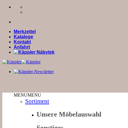
Zum
Inhalt
springen
Merkzettel
Kataloge
Kontakt
Anfahrt
MENU
MENU
Sortiment
Unsere Möbelauswahl
Sonstiges