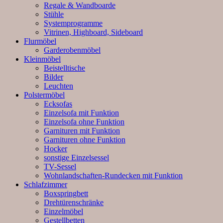
Regale & Wandboarde
Stühle
Systemprogramme
Vitrinen, Highboard, Sideboard
Flurmöbel
Garderobenmöbel
Kleinmöbel
Beistelltische
Bilder
Leuchten
Polstermöbel
Ecksofas
Einzelsofa mit Funktion
Einzelsofa ohne Funktion
Garnituren mit Funktion
Garnituren ohne Funktion
Hocker
sonstige Einzelsessel
TV-Sessel
Wohnlandschaften-Rundecken mit Funktion
Schlafzimmer
Boxspringbett
Drehtürenschränke
Einzelmöbel
Gestellbetten