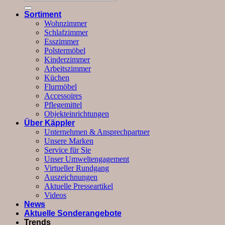
nach:
Sortiment
Wohnzimmer
Schlafzimmer
Esszimmer
Polstermöbel
Kinderzimmer
Arbeitszimmer
Küchen
Flurmöbel
Accessoires
Pflegemittel
Objekteinrichtungen
Über Käppler
Unternehmen & Ansprechpartner
Unsere Marken
Service für Sie
Unser Umweltengagement
Virtueller Rundgang
Auszeichnungen
Aktuelle Presseartikel
Videos
News
Aktuelle Sonderangebote
Trends