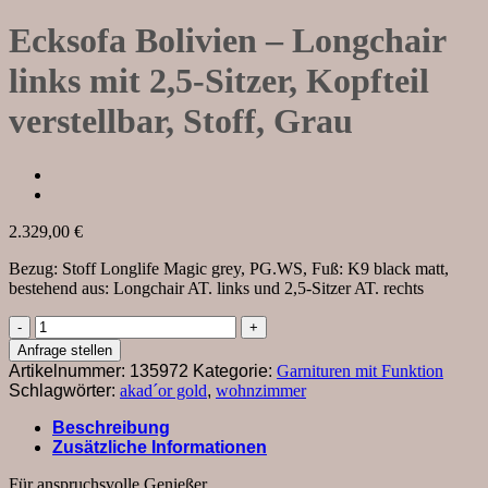
Ecksofa Bolivien – Longchair
links mit 2,5-Sitzer, Kopfteil
verstellbar, Stoff, Grau
2.329,00
€
Bezug: Stoff Longlife Magic grey, PG.WS, Fuß: K9 black matt,
bestehend aus: Longchair AT. links und 2,5-Sitzer AT. rechts
Ecksofa
Bolivien
Anfrage stellen
-
Artikelnummer:
135972
Kategorie:
Garnituren mit Funktion
Longchair
Schlagwörter:
akad´or gold
,
wohnzimmer
links
mit
Beschreibung
2,5-
Zusätzliche Informationen
Sitzer,
Kopfteil
Für anspruchsvolle Genießer