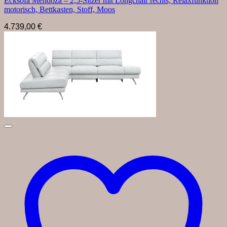
Ecksofa Mendoza – 2,5-Sitzer mit Longchair rechts, Relaxfunktion
motorisch, Bettkasten, Stoff, Moos
4.739,00
€