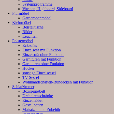
Systemprogramme
Vitrinen, Highboard, Sideboard
Flurmöbel
Garderobenmöbel
Kleinmöbel
Beistelltische
Bilder
Leuchten
Polstermöbel
Ecksofas
Einzelsofa mit Funktion
Einzelsofa ohne Funktion
Garnituren mit Funktion
Garnituren ohne Funktion
Hocker
sonstige Einzelsessel
TV-Sessel
Wohnlandschaften-Rundecken mit Funktion
Schlafzimmer
Boxspringbett
Drehtürenschränke
Einzelmöbel
Gestellbetten
Matratzen und Zubehör