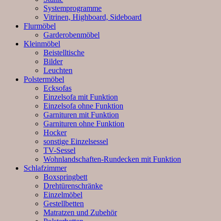
Systemprogramme
Vitrinen, Highboard, Sideboard
Flurmöbel
Garderobenmöbel
Kleinmöbel
Beistelltische
Bilder
Leuchten
Polstermöbel
Ecksofas
Einzelsofa mit Funktion
Einzelsofa ohne Funktion
Garnituren mit Funktion
Garnituren ohne Funktion
Hocker
sonstige Einzelsessel
TV-Sessel
Wohnlandschaften-Rundecken mit Funktion
Schlafzimmer
Boxspringbett
Drehtürenschränke
Einzelmöbel
Gestellbetten
Matratzen und Zubehör