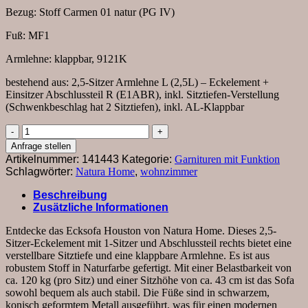
Bezug: Stoff Carmen 01 natur (PG IV)
Fuß: MF1
Armlehne: klappbar, 9121K
bestehend aus: 2,5-Sitzer Armlehne L (2,5L) – Eckelement +
Einsitzer Abschlussteil R (E1ABR), inkl. Sitztiefen-Verstellung
(Schwenkbeschlag hat 2 Sitztiefen), inkl. AL-Klappbar
Ecksofa
Houston
Anfrage stellen
-
Artikelnummer:
141443
Kategorie:
Garnituren mit Funktion
2,5-
Schlagwörter:
Natura Home
,
wohnzimmer
Sitzer,
Eckelement
Beschreibung
und
Zusätzliche Informationen
1-
Sitzer
Entdecke das Ecksofa Houston von Natura Home. Dieses 2,5-
mit
Sitzer-Eckelement mit 1-Sitzer und Abschlussteil rechts bietet eine
Abschlussteil
verstellbare Sitztiefe und eine klappbare Armlehne. Es ist aus
rechts,
robustem Stoff in Naturfarbe gefertigt. Mit einer Belastbarkeit von
inkl.
ca. 120 kg (pro Sitz) und einer Sitzhöhe von ca. 43 cm ist das Sofa
Sitztiefenverstellung
sowohl bequem als auch stabil. Die Füße sind in schwarzem,
und
konisch geformtem Metall ausgeführt, was für einen modernen