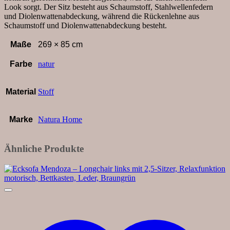
Armlehne
Look sorgt. Der Sitz besteht aus Schaumstoff, Stahlwellenfedern
klappbar,
und Diolenwattenabdeckung, während die Rückenlehne aus
Stoff,
Schaumstoff und Diolenwattenabdeckung besteht.
Natur
Menge
Maße
269 × 85 cm
Farbe
natur
Material
Stoff
Marke
Natura Home
Ähnliche Produkte