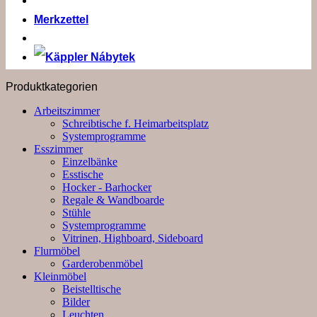
Merkzettel
Produktkategorien
Arbeitszimmer
Schreibtische f. Heimarbeitsplatz
Systemprogramme
Esszimmer
Einzelbänke
Esstische
Hocker - Barhocker
Regale & Wandboarde
Stühle
Systemprogramme
Vitrinen, Highboard, Sideboard
Flurmöbel
Garderobenmöbel
Kleinmöbel
Beistelltische
Bilder
Leuchten