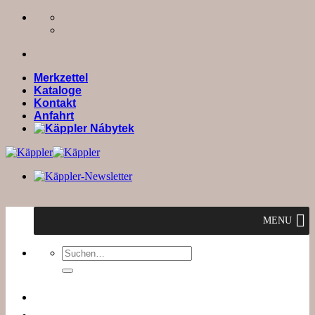
Zum
Inhalt
springen
Merkzettel
Kataloge
Kontakt
Anfahrt
MENU
Suchen
nach: