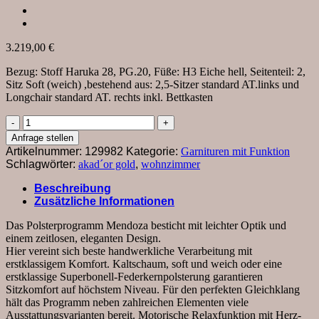
3.219,00
€
Bezug: Stoff Haruka 28, PG.20, Füße: H3 Eiche hell, Seitenteil: 2,
Sitz Soft (weich) ,bestehend aus: 2,5-Sitzer standard AT.links und
Longchair standard AT. rechts inkl. Bettkasten
Ecksofa
Mendoza
Anfrage stellen
-
Artikelnummer:
129982
Kategorie:
Garnituren mit Funktion
2,5-
Schlagwörter:
akad´or gold
,
wohnzimmer
Sitzer
mit
Beschreibung
Longchair
Zusätzliche Informationen
rechts,
Bettkasten,
Das Polsterprogramm Mendoza besticht mit leichter Optik und
Stoff,
einem zeitlosen, eleganten Design.
Bordeaux
Hier vereint sich beste handwerkliche Verarbeitung mit
Menge
erstklassigem Komfort. Kaltschaum, soft und weich oder eine
erstklassige Superbonell-Federkernpolsterung garantieren
Sitzkomfort auf höchstem Niveau. Für den perfekten Gleichklang
hält das Programm neben zahlreichen Elementen viele
Ausstattungsvarianten bereit. Motorische Relaxfunktion mit Herz-