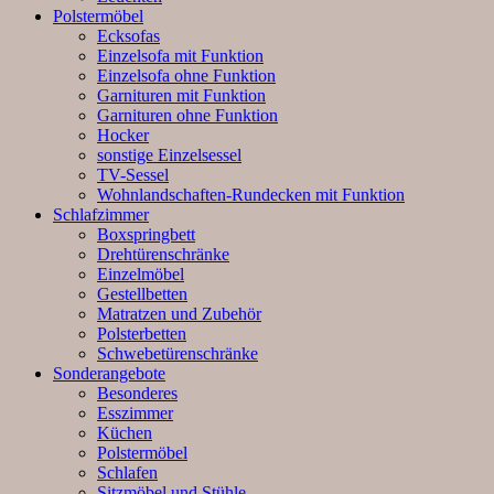
Polstermöbel
Ecksofas
Einzelsofa mit Funktion
Einzelsofa ohne Funktion
Garnituren mit Funktion
Garnituren ohne Funktion
Hocker
sonstige Einzelsessel
TV-Sessel
Wohnlandschaften-Rundecken mit Funktion
Schlafzimmer
Boxspringbett
Drehtürenschränke
Einzelmöbel
Gestellbetten
Matratzen und Zubehör
Polsterbetten
Schwebetürenschränke
Sonderangebote
Besonderes
Esszimmer
Küchen
Polstermöbel
Schlafen
Sitzmöbel und Stühle