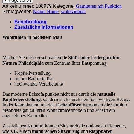
Anfrage stellen
-
Artikelnummer:
108979
Kategorie:
Garnituren mit Funktion
Ecke
Schlagwörter:
Natura Home
,
wohnzimmer
links,
2,5-
Beschreibung
Sitzer,
Zusätzliche Informationen
Kopfteil
verstellbar
Wohlfühlen in höchstem Maß
(manuell),
Sitzvorzug
(motorisch),
Machen Sie diese geschmackvolle
Stoff- oder Ledergarnitur
Microfaser,
Natura Philadelphia
zum Zentrum Ihrer Entspannung.
Braun
Menge
Kopfteilverstellung
frei im Raum stellbar
hochwertige Verarbeitung
Das moderne Ecksofa punktet nicht nur durch die
manuelle
Kopfteilverstellung
, sondern auch durch den hochwertigen Bezug.
In der Kombination mit den
Eichenfüßen
harmoniert die Garnitur
besonders gut zu Ihren Wohnzimmermöbeln und schafft ein
angenehmes Raumklima.
Zusätzlichen Komfort können Sie durch die optionalen Elemente,
wie z.B. einem
motorischen Sitzvorzug
und
klappbaren