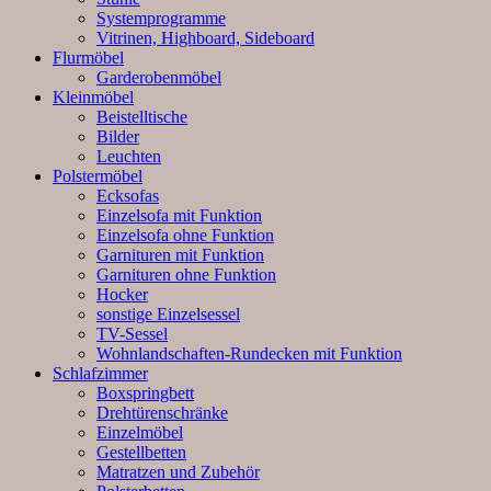
Systemprogramme
Vitrinen, Highboard, Sideboard
Flurmöbel
Garderobenmöbel
Kleinmöbel
Beistelltische
Bilder
Leuchten
Polstermöbel
Ecksofas
Einzelsofa mit Funktion
Einzelsofa ohne Funktion
Garnituren mit Funktion
Garnituren ohne Funktion
Hocker
sonstige Einzelsessel
TV-Sessel
Wohnlandschaften-Rundecken mit Funktion
Schlafzimmer
Boxspringbett
Drehtürenschränke
Einzelmöbel
Gestellbetten
Matratzen und Zubehör