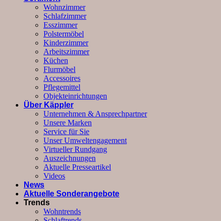
Wohnzimmer
Schlafzimmer
Esszimmer
Polstermöbel
Kinderzimmer
Arbeitszimmer
Küchen
Flurmöbel
Accessoires
Pflegemittel
Objekteinrichtungen
Über Käppler
Unternehmen & Ansprechpartner
Unsere Marken
Service für Sie
Unser Umweltengagement
Virtueller Rundgang
Auszeichnungen
Aktuelle Presseartikel
Videos
News
Aktuelle Sonderangebote
Trends
Wohntrends
Schlaftrends