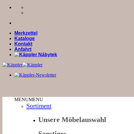
Zum
Inhalt
springen
Merkzettel
Kataloge
Kontakt
Anfahrt
MENU
MENU
Sortiment
Unsere Möbelauswahl
Sonstiges