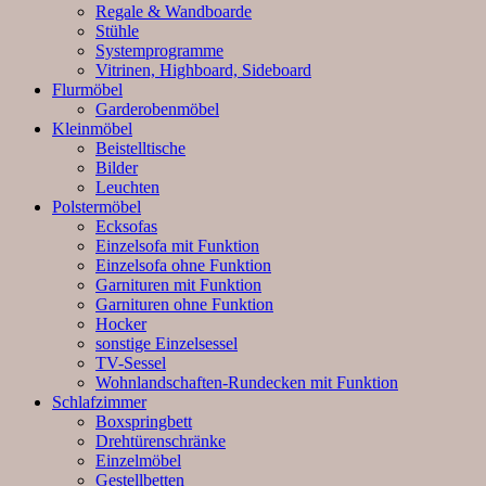
Regale & Wandboarde
Stühle
Systemprogramme
Vitrinen, Highboard, Sideboard
Flurmöbel
Garderobenmöbel
Kleinmöbel
Beistelltische
Bilder
Leuchten
Polstermöbel
Ecksofas
Einzelsofa mit Funktion
Einzelsofa ohne Funktion
Garnituren mit Funktion
Garnituren ohne Funktion
Hocker
sonstige Einzelsessel
TV-Sessel
Wohnlandschaften-Rundecken mit Funktion
Schlafzimmer
Boxspringbett
Drehtürenschränke
Einzelmöbel
Gestellbetten