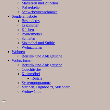
Matratzen und Zubehör
Polsterbetten
Schwebetürenschränke
Sonderangebote
Besonderes
Esszimmer
Küchen
Polstermöbel
Schlafen
Sitzmöbel und Stühle
Wohnzimmer
Wohnen
Beistell- und Ablagetische
Wohnzimmer
Beistell- und Ablagetische
Couchtische
Kleinmöbel
Regale
Systemprogramme
Vitrinen, Highboard, Sideboard
Wohnwände