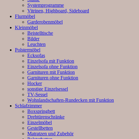
Systemprogramme
Vitrinen, Highboard, Sideboard
Flurmöbel
Garderobenmöbel
Kleinmöbel
Beistelltische
Bilder
Leuchten
Polstermöbel
Ecksofas
Einzelsofa mit Funktion
Einzelsofa ohne Funktion
Garnituren mit Funktion
Garnituren ohne Funktion
Hocker
sonstige Einzelsessel
TV-Sessel
Wohnlandschaften-Rundecken mit Funktion
Schlafzimmer
Boxspringbett
Drehtürenschränke
Einzelmöbel
Gestellbetten
Matratzen und Zubehör