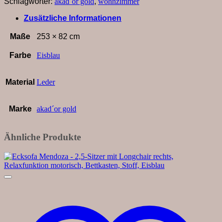
Schlagwörter:
akad´or gold
,
wohnzimmer
Ecke
links
Zusätzliche Informationen
mit
2-
Maße
253 × 82 cm
Sitzer,
Armlehne
Farbe
Eisblau
verstellbar,
Rückenlehne/Sitztiefe
verstellbar,
Material
Leder
Leder,
Eisblau
Menge
Marke
akad´or gold
Ähnliche Produkte