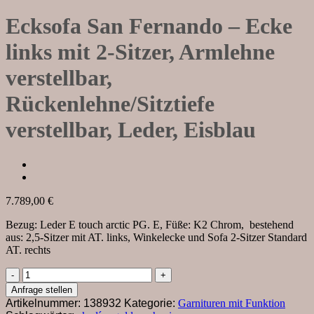
Ecksofa San Fernando – Ecke
links mit 2-Sitzer, Armlehne
verstellbar,
Rückenlehne/Sitztiefe
verstellbar, Leder, Eisblau
7.789,00
€
Bezug: Leder E touch arctic PG. E, Füße: K2 Chrom, bestehend
aus: 2,5-Sitzer mit AT. links, Winkelecke und Sofa 2-Sitzer Standard
AT. rechts
Ecksofa
San
Anfrage stellen
Fernando
Artikelnummer:
138932
Kategorie:
Garnituren mit Funktion
–