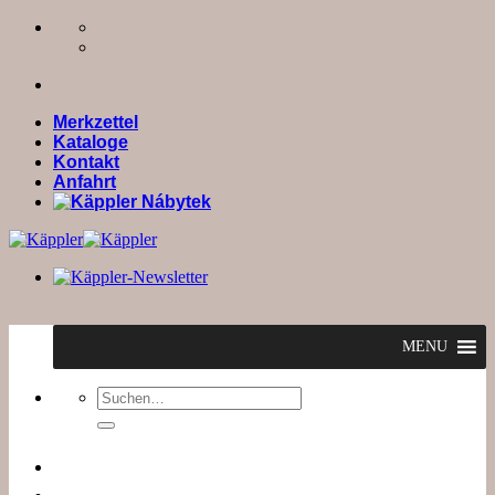
Zum
Inhalt
springen
Merkzettel
Kataloge
Kontakt
Anfahrt
MENU
Suchen
nach: