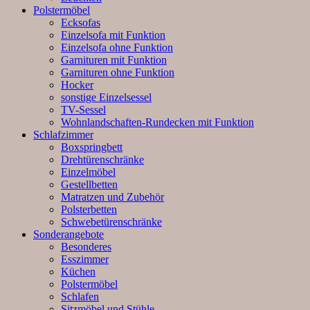
Polstermöbel
Ecksofas
Einzelsofa mit Funktion
Einzelsofa ohne Funktion
Garnituren mit Funktion
Garnituren ohne Funktion
Hocker
sonstige Einzelsessel
TV-Sessel
Wohnlandschaften-Rundecken mit Funktion
Schlafzimmer
Boxspringbett
Drehtürenschränke
Einzelmöbel
Gestellbetten
Matratzen und Zubehör
Polsterbetten
Schwebetürenschränke
Sonderangebote
Besonderes
Esszimmer
Küchen
Polstermöbel
Schlafen
Sitzmöbel und Stühle