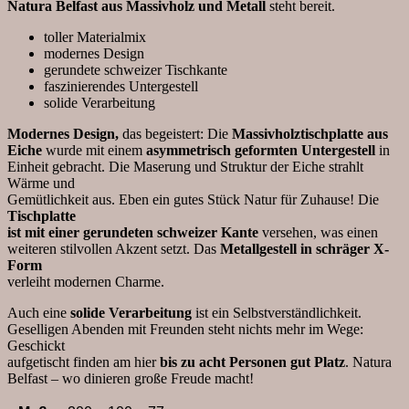
Menge
Natura Belfast aus Massivholz und Metall
steht bereit.
toller Materialmix
modernes Design
gerundete schweizer Tischkante
faszinierendes Untergestell
solide Verarbeitung
Modernes Design,
das begeistert: Die
Massivholztischplatte aus
Eiche
wurde mit einem
asymmetrisch geformten Untergestell
in
Einheit gebracht. Die Maserung und Struktur der Eiche strahlt
Wärme und
Gemütlichkeit aus. Eben ein gutes Stück Natur für Zuhause! Die
Tischplatte
ist mit einer gerundeten schweizer Kante
versehen, was einen
weiteren stilvollen Akzent setzt. Das
Metallgestell in schräger X-
Form
verleiht modernen Charme.
Auch eine
solide Verarbeitung
ist ein Selbstverständlichkeit.
Geselligen Abenden mit Freunden steht nichts mehr im Wege:
Geschickt
aufgetischt finden am hier
bis zu acht Personen gut Platz
. Natura
Belfast – wo dinieren große Freude macht!