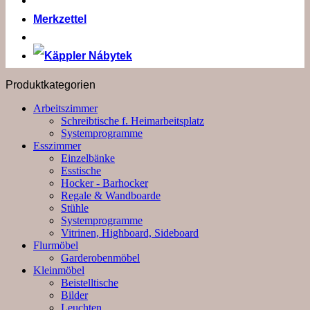
Merkzettel
Produktkategorien
Arbeitszimmer
Schreibtische f. Heimarbeitsplatz
Systemprogramme
Esszimmer
Einzelbänke
Esstische
Hocker - Barhocker
Regale & Wandboarde
Stühle
Systemprogramme
Vitrinen, Highboard, Sideboard
Flurmöbel
Garderobenmöbel
Kleinmöbel
Beistelltische
Bilder
Leuchten