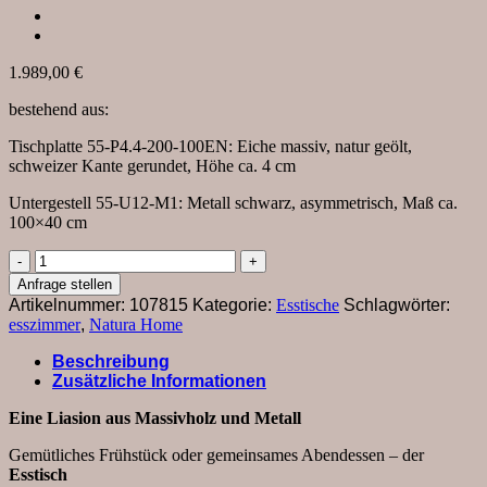
1.989,00
€
bestehend aus:
Tischplatte 55-P4.4-200-100EN: Eiche massiv, natur geölt,
schweizer Kante gerundet, Höhe ca. 4 cm
Untergestell 55-U12-M1: Metall schwarz, asymmetrisch, Maß ca.
100×40 cm
Esstisch
Belfast
Anfrage stellen
-
Artikelnummer:
107815
Kategorie:
Esstische
Schlagwörter:
LB
esszimmer
,
Natura Home
ca.
200x100
Beschreibung
cm,
Zusätzliche Informationen
Eiche
massiv,
Eine Liasion aus Massivholz und Metall
X-
Gestell
Gemütliches Frühstück oder gemeinsames Abendessen – der
asymmetrisch
Esstisch