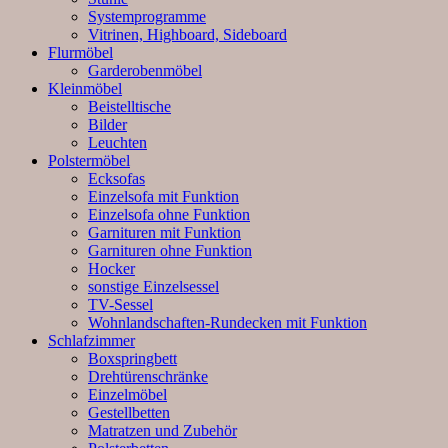
Systemprogramme
Vitrinen, Highboard, Sideboard
Flurmöbel
Garderobenmöbel
Kleinmöbel
Beistelltische
Bilder
Leuchten
Polstermöbel
Ecksofas
Einzelsofa mit Funktion
Einzelsofa ohne Funktion
Garnituren mit Funktion
Garnituren ohne Funktion
Hocker
sonstige Einzelsessel
TV-Sessel
Wohnlandschaften-Rundecken mit Funktion
Schlafzimmer
Boxspringbett
Drehtürenschränke
Einzelmöbel
Gestellbetten
Matratzen und Zubehör