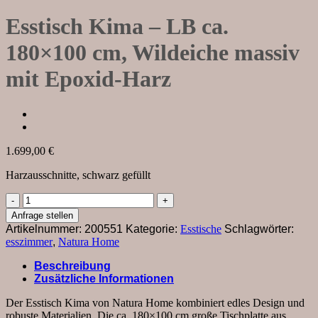
Esstisch Kima – LB ca.
180×100 cm, Wildeiche massiv
mit Epoxid-Harz
1.699,00
€
Harzausschnitte, schwarz gefüllt
Esstisch
Kima
Anfrage stellen
-
Artikelnummer:
200551
Kategorie:
Esstische
Schlagwörter:
LB
esszimmer
,
Natura Home
ca.
180x100
Beschreibung
cm,
Zusätzliche Informationen
Wildeiche
massiv
Der Esstisch Kima von Natura Home kombiniert edles Design und
mit
robuste Materialien. Die ca. 180×100 cm große Tischplatte aus