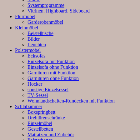
Systemprogramme
Vitrinen, Highboard, Sideboard
Flurmöbel
Garderobenmöbel
Kleinmöbel
Beistelltische
Bilder
Leuchten
Polstermöbel
Ecksofas
Einzelsofa mit Funktion
Einzelsofa ohne Funktion
Garnituren mit Funktion
Garnituren ohne Funktion
Hocker
sonstige Einzelsessel
TV-Sessel
Wohnlandschaften-Rundecken mit Funktion
Schlafzimmer
Boxspringbett
Drehtürenschränke
Einzelmöbel
Gestellbetten
Matratzen und Zubehör