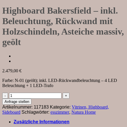
Highboard Bakersfield – inkl.
Beleuchtung, Rückwand mit
Holzschindeln, Asteiche massiv,
geölt
2.479,00
€
Farbe: N-01 (geölt); inkl. LED-Rückwandbeleuchtung – 4 LED
Beleuchtung + 1 LED-Trafo
Highboard
Bakersfield
Anfrage stellen
-
Artikelnummer:
117183
Kategorie:
Vitrinen, Highboard,
inkl.
Sideboard
Schlagwörter:
esszimmer
,
Natura Home
Beleuchtung,
Rückwand
Zusätzliche Informationen
mit