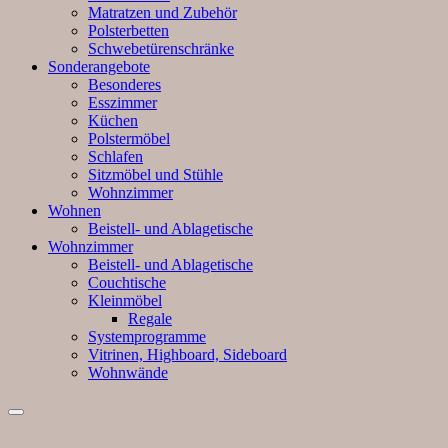
Matratzen und Zubehör
Polsterbetten
Schwebetürenschränke
Sonderangebote
Besonderes
Esszimmer
Küchen
Polstermöbel
Schlafen
Sitzmöbel und Stühle
Wohnzimmer
Wohnen
Beistell- und Ablagetische
Wohnzimmer
Beistell- und Ablagetische
Couchtische
Kleinmöbel
Regale
Systemprogramme
Vitrinen, Highboard, Sideboard
Wohnwände