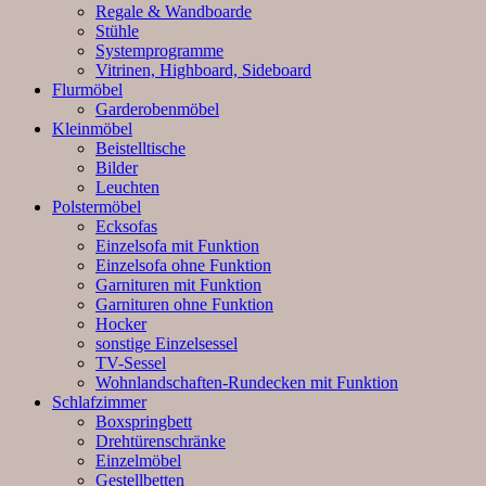
Regale & Wandboarde
Stühle
Systemprogramme
Vitrinen, Highboard, Sideboard
Flurmöbel
Garderobenmöbel
Kleinmöbel
Beistelltische
Bilder
Leuchten
Polstermöbel
Ecksofas
Einzelsofa mit Funktion
Einzelsofa ohne Funktion
Garnituren mit Funktion
Garnituren ohne Funktion
Hocker
sonstige Einzelsessel
TV-Sessel
Wohnlandschaften-Rundecken mit Funktion
Schlafzimmer
Boxspringbett
Drehtürenschränke
Einzelmöbel
Gestellbetten