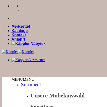
Zum
Inhalt
springen
Merkzettel
Kataloge
Kontakt
Anfahrt
MENU
MENU
Sortiment
Unsere Möbelauswahl
Sonstiges