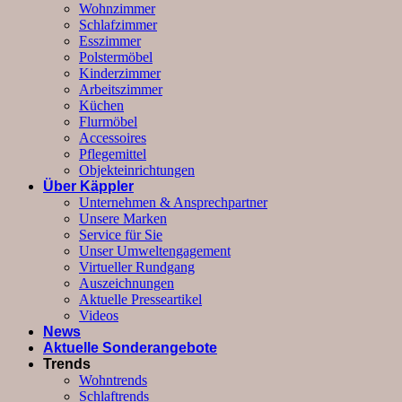
Wohnzimmer
Schlafzimmer
Esszimmer
Polstermöbel
Kinderzimmer
Arbeitszimmer
Küchen
Flurmöbel
Accessoires
Pflegemittel
Objekteinrichtungen
Über Käppler
Unternehmen & Ansprechpartner
Unsere Marken
Service für Sie
Unser Umweltengagement
Virtueller Rundgang
Auszeichnungen
Aktuelle Presseartikel
Videos
News
Aktuelle Sonderangebote
Trends
Wohntrends
Schlaftrends