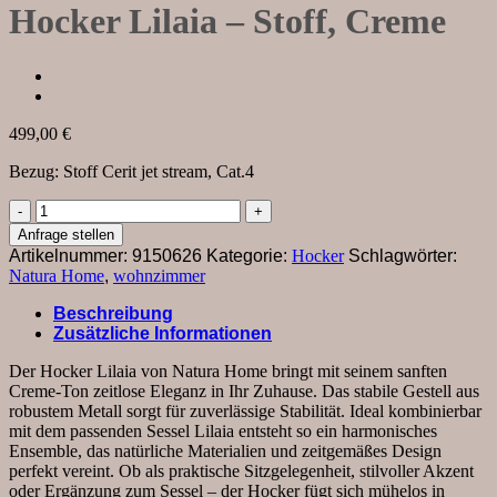
Hocker Lilaia – Stoff, Creme
499,00
€
Bezug: Stoff Cerit jet stream, Cat.4
Hocker
Lilaia
Anfrage stellen
-
Artikelnummer:
9150626
Kategorie:
Hocker
Schlagwörter:
Stoff,
Natura Home
,
wohnzimmer
Creme
Menge
Beschreibung
Zusätzliche Informationen
Der Hocker
Lilaia
von Natura Home bringt mit seinem sanften
Creme-Ton zeitlose Eleganz in Ihr Zuhause. Das stabile Gestell aus
robustem Metall sorgt für zuverlässige Stabilität. Ideal kombinierbar
mit dem passenden Sessel
Lilaia
entsteht so ein harmonisches
Ensemble, das natürliche Materialien und zeitgemäßes Design
perfekt vereint. Ob als praktische Sitzgelegenheit, stilvoller Akzent
oder Ergänzung zum Sessel – der Hocker fügt sich mühelos in