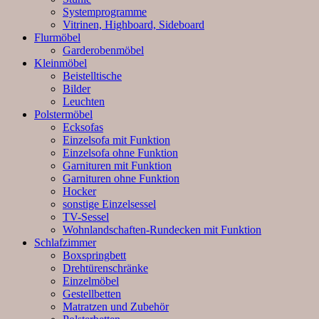
Systemprogramme
Vitrinen, Highboard, Sideboard
Flurmöbel
Garderobenmöbel
Kleinmöbel
Beistelltische
Bilder
Leuchten
Polstermöbel
Ecksofas
Einzelsofa mit Funktion
Einzelsofa ohne Funktion
Garnituren mit Funktion
Garnituren ohne Funktion
Hocker
sonstige Einzelsessel
TV-Sessel
Wohnlandschaften-Rundecken mit Funktion
Schlafzimmer
Boxspringbett
Drehtürenschränke
Einzelmöbel
Gestellbetten
Matratzen und Zubehör