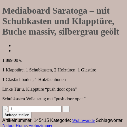
Mediaboard Saratoga – mit
Schubkasten und Klapptüre,
Buche massiv, silbergrau geölt
1.899,00
€
1 Klapptüre, 1 Schubkasten, 2 Holztüren, 1 Glastüre
1 Glasfachboden, 1 Holzfachboden
Linke Tür u. Klapptüre “push door open”
Schubkasten Vollauszug mit “push door open”
Mediaboard
Saratoga
Anfrage stellen
-
Artikelnummer:
145415
Kategorie:
Wohnwände
Schlagwörter:
mit
Natura Home
,
wohnzimmer