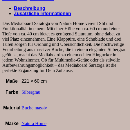
Schubkasten
und
Beschreibung
Klapptüre,
Zusätzliche Informationen
Buche
massiv,
Das Mediaboard Saratoga von Natura Home vereint Stil und
silbergrau
Funktionalität in einem. Mit einer Höhe von ca. 60 cm und einer
geölt
Tiefe von ca. 40 cm bietet es genügend Stauraum, ohne dabei zu
Menge
viel Platz einzunehmen. Eine Klapptüre, eine Schublade und drei
Türen sorgen für Ordnung und Übersichtlichkeit. Die hochwertige
Verarbeitung aus massiver Buche, die in einem eleganten Silbergrau
geölt ist, macht das Mediaboard zu einem echten Hingucker in
jedem Wohnzimmer. Ob für Multimedia-Geräte oder als stilvolle
Aufbewahrungsmöglichkeit – das Mediaboard Saratoga ist die
perfekte Ergänzung für Dein Zuhause.
Maße
221 × 60 cm
Farbe
Silbergrau
Material
Buche massiv
Marke
Natura Home