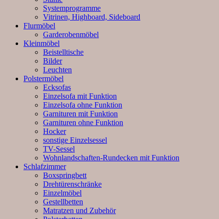
Systemprogramme
Vitrinen, Highboard, Sideboard
Flurmöbel
Garderobenmöbel
Kleinmöbel
Beistelltische
Bilder
Leuchten
Polstermöbel
Ecksofas
Einzelsofa mit Funktion
Einzelsofa ohne Funktion
Garnituren mit Funktion
Garnituren ohne Funktion
Hocker
sonstige Einzelsessel
TV-Sessel
Wohnlandschaften-Rundecken mit Funktion
Schlafzimmer
Boxspringbett
Drehtürenschränke
Einzelmöbel
Gestellbetten
Matratzen und Zubehör