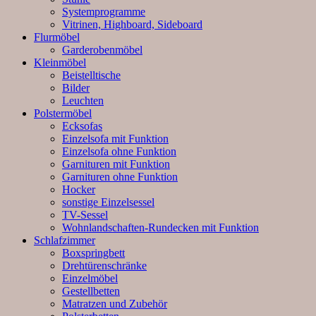
Systemprogramme
Vitrinen, Highboard, Sideboard
Flurmöbel
Garderobenmöbel
Kleinmöbel
Beistelltische
Bilder
Leuchten
Polstermöbel
Ecksofas
Einzelsofa mit Funktion
Einzelsofa ohne Funktion
Garnituren mit Funktion
Garnituren ohne Funktion
Hocker
sonstige Einzelsessel
TV-Sessel
Wohnlandschaften-Rundecken mit Funktion
Schlafzimmer
Boxspringbett
Drehtürenschränke
Einzelmöbel
Gestellbetten
Matratzen und Zubehör