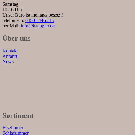
Samstag
10-16 Uhr
Unser Büro ist montags besetzt!
telefonisch:
03501 446 315
per Mail:
info@kaeppler.de
Über uns
Kontakt
Anfahrt
News
Sortiment
Esszimmer
Schlafzimmer