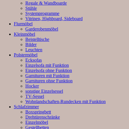
Regale & Wandboarde
Stühle
Systemprogramme
Vitrinen, Highboard, Sideboard
Flurmöbel
Garderobenmöbel
Kleinmöbel
Beistelltische
Bilder
Leuchten
Polstermöbel
Ecksofas
Einzelsofa mit Funktion
Einzelsofa ohne Funktion
Garnituren mit Funktion
Garnituren ohne Funktion
Hocker
sonstige Einzelsessel
TV-Sessel
Wohnlandschaften-Rundecken mit Funktion
Schlafzimmer
Boxspringbett
Drehtürenschränke
Einzelmöbel
Gestellbetten