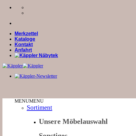
Zum
Inhalt
springen
Merkzettel
Kataloge
Kontakt
Anfahrt
MENU
MENU
Sortiment
Unsere Möbelauswahl
Sonstiges