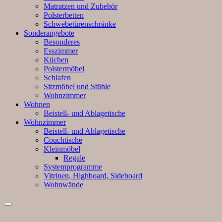
Matratzen und Zubehör
Polsterbetten
Schwebetürenschränke
Sonderangebote
Besonderes
Esszimmer
Küchen
Polstermöbel
Schlafen
Sitzmöbel und Stühle
Wohnzimmer
Wohnen
Beistell- und Ablagetische
Wohnzimmer
Beistell- und Ablagetische
Couchtische
Kleinmöbel
Regale
Systemprogramme
Vitrinen, Highboard, Sideboard
Wohnwände