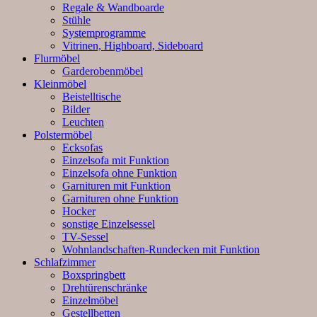
Regale & Wandboarde
Stühle
Systemprogramme
Vitrinen, Highboard, Sideboard
Flurmöbel
Garderobenmöbel
Kleinmöbel
Beistelltische
Bilder
Leuchten
Polstermöbel
Ecksofas
Einzelsofa mit Funktion
Einzelsofa ohne Funktion
Garnituren mit Funktion
Garnituren ohne Funktion
Hocker
sonstige Einzelsessel
TV-Sessel
Wohnlandschaften-Rundecken mit Funktion
Schlafzimmer
Boxspringbett
Drehtürenschränke
Einzelmöbel
Gestellbetten