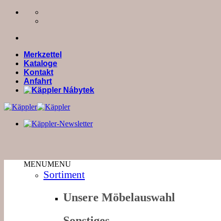
Zum
Inhalt
springen
Merkzettel
Kataloge
Kontakt
Anfahrt
MENU
MENU
Sortiment
Unsere Möbelauswahl
Sonstiges