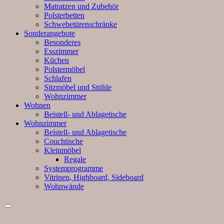
Matratzen und Zubehör
Polsterbetten
Schwebetürenschränke
Sonderangebote
Besonderes
Esszimmer
Küchen
Polstermöbel
Schlafen
Sitzmöbel und Stühle
Wohnzimmer
Wohnen
Beistell- und Ablagetische
Wohnzimmer
Beistell- und Ablagetische
Couchtische
Kleinmöbel
Regale
Systemprogramme
Vitrinen, Highboard, Sideboard
Wohnwände