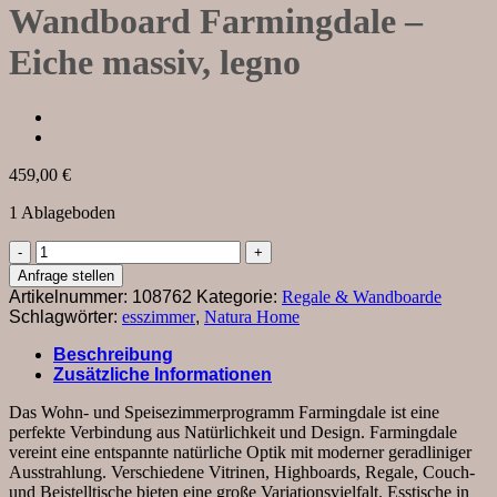
Wandboard Farmingdale –
Eiche massiv, legno
459,00
€
1 Ablageboden
Wandboard
Farmingdale
Anfrage stellen
-
Artikelnummer:
108762
Kategorie:
Regale & Wandboarde
Eiche
Schlagwörter:
esszimmer
,
Natura Home
massiv,
legno
Beschreibung
Menge
Zusätzliche Informationen
Das Wohn- und Speisezimmerprogramm Farmingdale ist eine
perfekte Verbindung aus Natürlichkeit und Design. Farmingdale
vereint eine entspannte natürliche Optik mit moderner geradliniger
Ausstrahlung. Verschiedene Vitrinen, Highboards, Regale, Couch-
und Beistelltische bieten eine große Variationsvielfalt. Esstische in