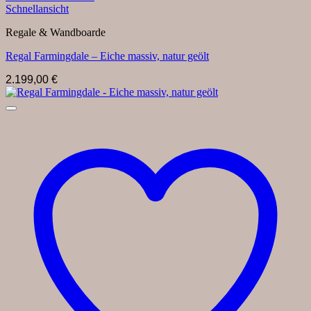
Schnellansicht
Regale & Wandboarde
Regal Farmingdale – Eiche massiv, natur geölt
2.199,00
€