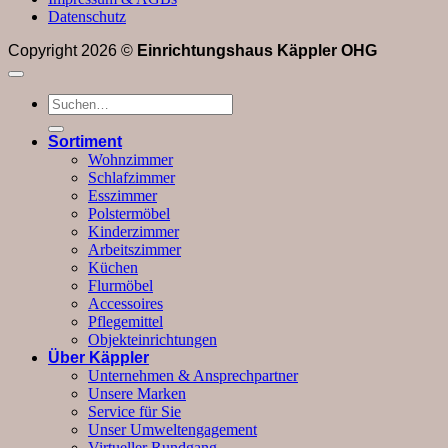
Datenschutz
Copyright 2026 ©
Einrichtungshaus Käppler OHG
Suchen
nach:
Sortiment
Wohnzimmer
Schlafzimmer
Esszimmer
Polstermöbel
Kinderzimmer
Arbeitszimmer
Küchen
Flurmöbel
Accessoires
Pflegemittel
Objekteinrichtungen
Über Käppler
Unternehmen & Ansprechpartner
Unsere Marken
Service für Sie
Unser Umweltengagement
Virtueller Rundgang