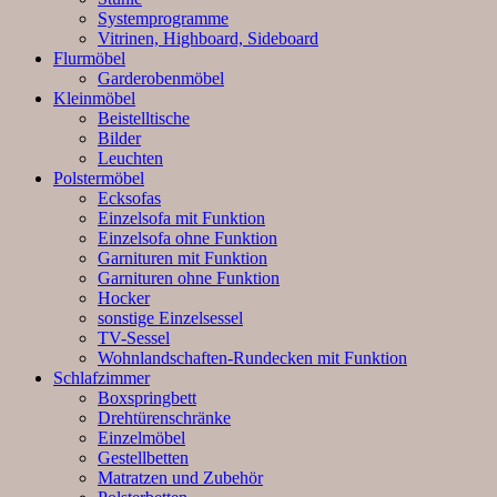
Systemprogramme
Vitrinen, Highboard, Sideboard
Flurmöbel
Garderobenmöbel
Kleinmöbel
Beistelltische
Bilder
Leuchten
Polstermöbel
Ecksofas
Einzelsofa mit Funktion
Einzelsofa ohne Funktion
Garnituren mit Funktion
Garnituren ohne Funktion
Hocker
sonstige Einzelsessel
TV-Sessel
Wohnlandschaften-Rundecken mit Funktion
Schlafzimmer
Boxspringbett
Drehtürenschränke
Einzelmöbel
Gestellbetten
Matratzen und Zubehör