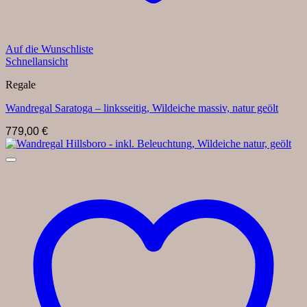
Auf die Wunschliste
Schnellansicht
Regale
Wandregal Saratoga – linksseitig, Wildeiche massiv, natur geölt
779,00
€