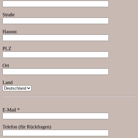
Straße
Hausnr.
PLZ
Ort
Land
E-Mail *
Telefon (für Rückfragen)