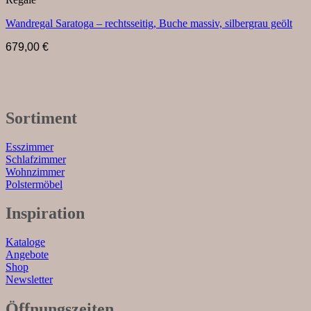
Wandregal Saratoga – rechtsseitig, Buche massiv, silbergrau geölt
679,00
€
Sortiment
Esszimmer
Schlafzimmer
Wohnzimmer
Polstermöbel
Inspiration
Kataloge
Angebote
Shop
Newsletter
Öffnungszeiten