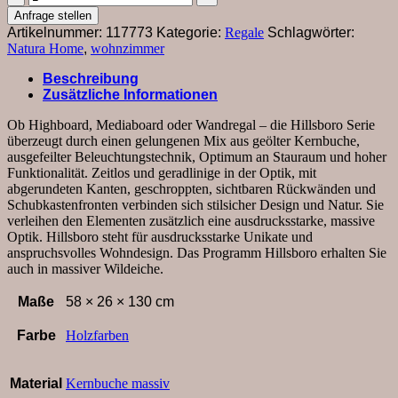
Hillsboro
Anfrage stellen
-
Artikelnummer:
117773
Kategorie:
Regale
Schlagwörter:
inkl.
Natura Home
,
wohnzimmer
Beleuchtung,
Buche/Kernbuche
Beschreibung
natur,
Zusätzliche Informationen
geölt
Menge
Ob Highboard, Mediaboard oder Wandregal – die Hillsboro Serie
überzeugt durch einen gelungenen Mix aus geölter Kernbuche,
ausgefeilter Beleuchtungstechnik, Optimum an Stauraum und hoher
Funktionalität. Zeitlos und geradlinige in der Optik, mit
abgerundeten Kanten, geschroppten, sichtbaren Rückwänden und
Schubkastenfronten verbinden sich stilsicher Design und Natur. Sie
verleihen den Elementen zusätzlich eine ausdrucksstarke, massive
Optik. Hillsboro steht für ausdrucksstarke Unikate und
anspruchsvolles Wohndesign. Das Programm Hillsboro erhalten Sie
auch in massiver Wildeiche.
Maße
58 × 26 × 130 cm
Farbe
Holzfarben
Material
Kernbuche massiv