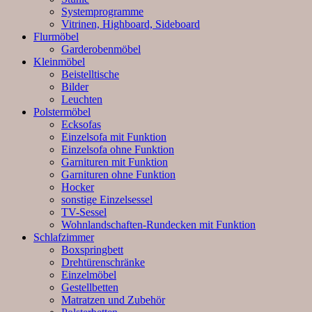
Systemprogramme
Vitrinen, Highboard, Sideboard
Flurmöbel
Garderobenmöbel
Kleinmöbel
Beistelltische
Bilder
Leuchten
Polstermöbel
Ecksofas
Einzelsofa mit Funktion
Einzelsofa ohne Funktion
Garnituren mit Funktion
Garnituren ohne Funktion
Hocker
sonstige Einzelsessel
TV-Sessel
Wohnlandschaften-Rundecken mit Funktion
Schlafzimmer
Boxspringbett
Drehtürenschränke
Einzelmöbel
Gestellbetten
Matratzen und Zubehör