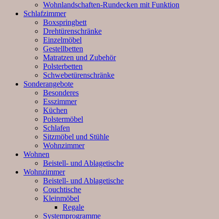
Wohnlandschaften-Rundecken mit Funktion
Schlafzimmer
Boxspringbett
Drehtürenschränke
Einzelmöbel
Gestellbetten
Matratzen und Zubehör
Polsterbetten
Schwebetürenschränke
Sonderangebote
Besonderes
Esszimmer
Küchen
Polstermöbel
Schlafen
Sitzmöbel und Stühle
Wohnzimmer
Wohnen
Beistell- und Ablagetische
Wohnzimmer
Beistell- und Ablagetische
Couchtische
Kleinmöbel
Regale
Systemprogramme