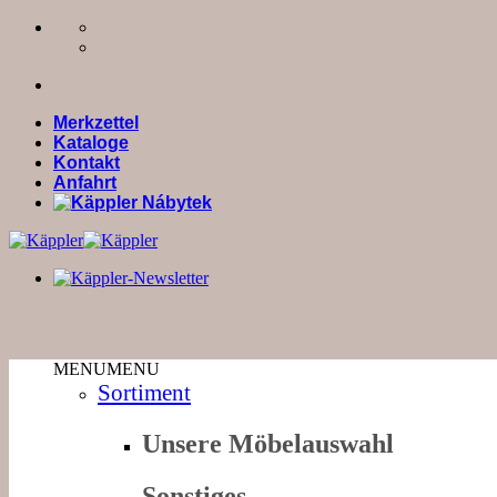
Zum
Inhalt
springen
Merkzettel
Kataloge
Kontakt
Anfahrt
MENU
MENU
Sortiment
Unsere Möbelauswahl
Sonstiges