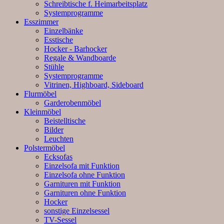
Schreibtische f. Heimarbeitsplatz
Systemprogramme
Esszimmer
Einzelbänke
Esstische
Hocker - Barhocker
Regale & Wandboarde
Stühle
Systemprogramme
Vitrinen, Highboard, Sideboard
Flurmöbel
Garderobenmöbel
Kleinmöbel
Beistelltische
Bilder
Leuchten
Polstermöbel
Ecksofas
Einzelsofa mit Funktion
Einzelsofa ohne Funktion
Garnituren mit Funktion
Garnituren ohne Funktion
Hocker
sonstige Einzelsessel
TV-Sessel