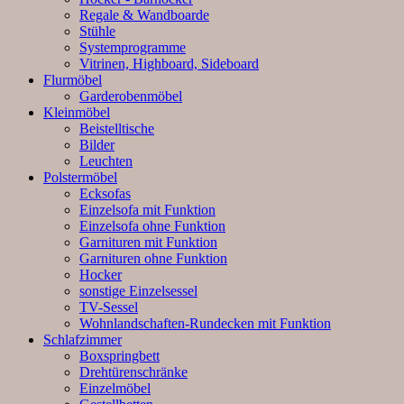
Regale & Wandboarde
Stühle
Systemprogramme
Vitrinen, Highboard, Sideboard
Flurmöbel
Garderobenmöbel
Kleinmöbel
Beistelltische
Bilder
Leuchten
Polstermöbel
Ecksofas
Einzelsofa mit Funktion
Einzelsofa ohne Funktion
Garnituren mit Funktion
Garnituren ohne Funktion
Hocker
sonstige Einzelsessel
TV-Sessel
Wohnlandschaften-Rundecken mit Funktion
Schlafzimmer
Boxspringbett
Drehtürenschränke
Einzelmöbel