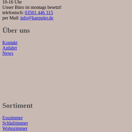
10-16 Uhr
Unser Büro ist montags besetzt!
telefonisch:
03501 446 315
per Mail:
info@kaeppler.de
Über uns
Kontakt
Anfahrt
News
Sortiment
Esszimmer
Schlafzimmer
Wohnzimmer