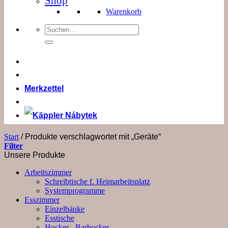
Shop
Warenkorb
Suchen
nach:
Merkzettel
Start
/
Produkte verschlagwortet mit „Geräte“
Filter
Unsere Produkte
Arbeitszimmer
Schreibtische f. Heimarbeitsplatz
Systemprogramme
Esszimmer
Einzelbänke
Esstische
Hocker - Barhocker