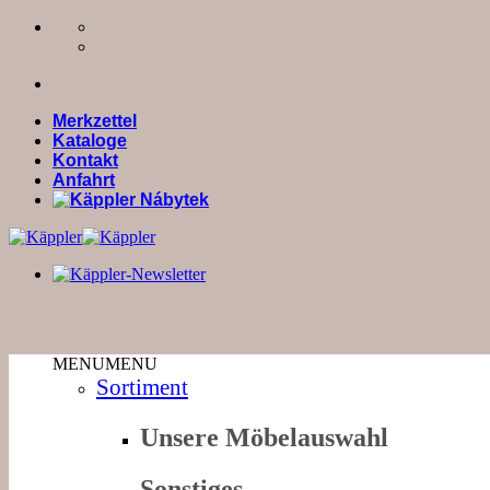
Zum
Inhalt
springen
Merkzettel
Kataloge
Kontakt
Anfahrt
MENU
MENU
Sortiment
Unsere Möbelauswahl
Sonstiges