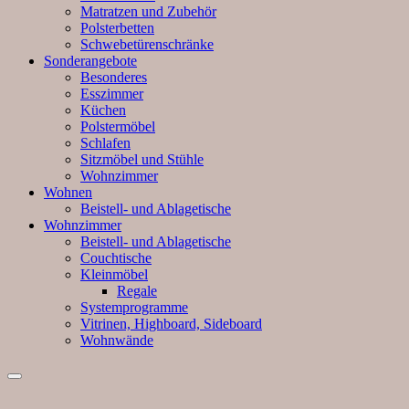
Matratzen und Zubehör
Polsterbetten
Schwebetürenschränke
Sonderangebote
Besonderes
Esszimmer
Küchen
Polstermöbel
Schlafen
Sitzmöbel und Stühle
Wohnzimmer
Wohnen
Beistell- und Ablagetische
Wohnzimmer
Beistell- und Ablagetische
Couchtische
Kleinmöbel
Regale
Systemprogramme
Vitrinen, Highboard, Sideboard
Wohnwände