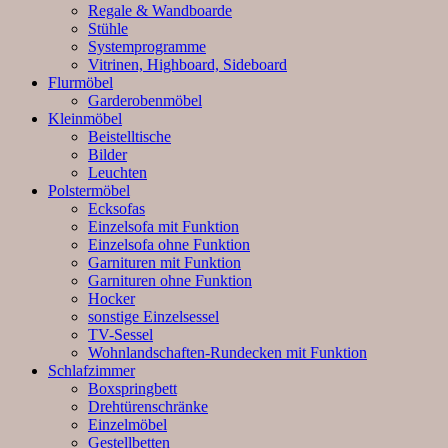
Regale & Wandboarde
Stühle
Systemprogramme
Vitrinen, Highboard, Sideboard
Flurmöbel
Garderobenmöbel
Kleinmöbel
Beistelltische
Bilder
Leuchten
Polstermöbel
Ecksofas
Einzelsofa mit Funktion
Einzelsofa ohne Funktion
Garnituren mit Funktion
Garnituren ohne Funktion
Hocker
sonstige Einzelsessel
TV-Sessel
Wohnlandschaften-Rundecken mit Funktion
Schlafzimmer
Boxspringbett
Drehtürenschränke
Einzelmöbel
Gestellbetten