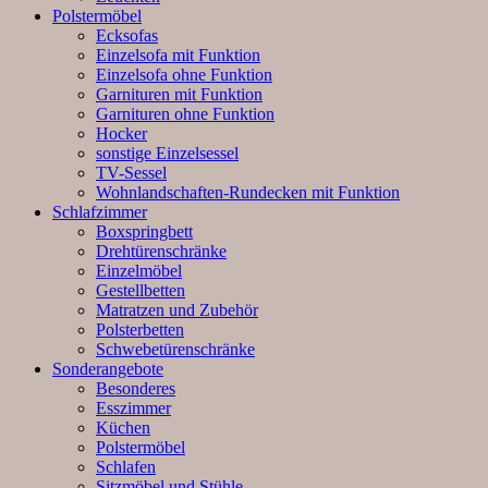
Polstermöbel
Ecksofas
Einzelsofa mit Funktion
Einzelsofa ohne Funktion
Garnituren mit Funktion
Garnituren ohne Funktion
Hocker
sonstige Einzelsessel
TV-Sessel
Wohnlandschaften-Rundecken mit Funktion
Schlafzimmer
Boxspringbett
Drehtürenschränke
Einzelmöbel
Gestellbetten
Matratzen und Zubehör
Polsterbetten
Schwebetürenschränke
Sonderangebote
Besonderes
Esszimmer
Küchen
Polstermöbel
Schlafen
Sitzmöbel und Stühle