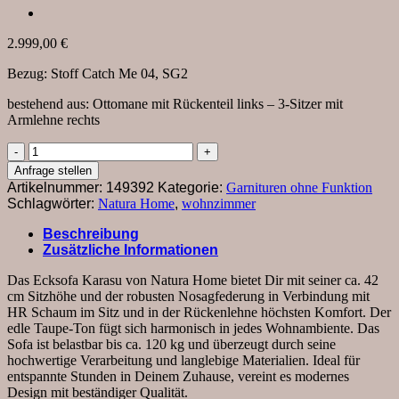
2.999,00
€
Bezug: Stoff Catch Me 04, SG2
bestehend aus: Ottomane mit Rückenteil links – 3-Sitzer mit
Armlehne rechts
Ecksofa
Karasu
Anfrage stellen
-
Artikelnummer:
149392
Kategorie:
Garnituren ohne Funktion
Ottomane
Schlagwörter:
Natura Home
,
wohnzimmer
links
mit
Beschreibung
3-
Zusätzliche Informationen
Sitzer
rechts,
Das Ecksofa Karasu von Natura Home bietet Dir mit seiner ca. 42
Stoff,
cm Sitzhöhe und der robusten Nosagfederung in Verbindung mit
Taupe
HR Schaum im Sitz und in der Rückenlehne höchsten Komfort. Der
Menge
edle Taupe-Ton fügt sich harmonisch in jedes Wohnambiente. Das
Sofa ist belastbar bis ca. 120 kg und überzeugt durch seine
hochwertige Verarbeitung und langlebige Materialien. Ideal für
entspannte Stunden in Deinem Zuhause, vereint es modernes
Design mit beständiger Qualität.