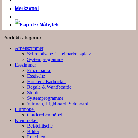
Merkzettel
Produktkategorien
Arbeitszimmer
Schreibtische f. Heimarbeitsplatz
Systemprogramme
Esszimmer
Einzelbänke
Esstische
Hocker - Barhocker
Regale & Wandboarde
Stühle
Systemprogramme
Vitrinen, Highboard, Sideboard
Flurmöbel
Garderobenmöbel
Kleinmöbel
Beistelltische
Bilder
Leuchten