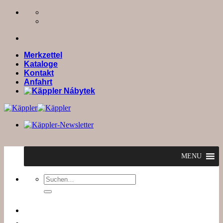
Zum
Inhalt
springen
Merkzettel
Kataloge
Kontakt
Anfahrt
MENU
Suchen
nach: