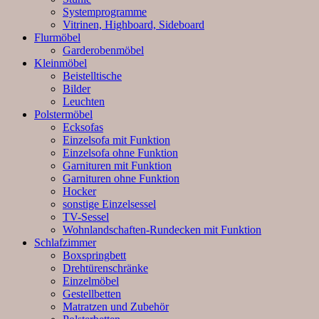
Systemprogramme
Vitrinen, Highboard, Sideboard
Flurmöbel
Garderobenmöbel
Kleinmöbel
Beistelltische
Bilder
Leuchten
Polstermöbel
Ecksofas
Einzelsofa mit Funktion
Einzelsofa ohne Funktion
Garnituren mit Funktion
Garnituren ohne Funktion
Hocker
sonstige Einzelsessel
TV-Sessel
Wohnlandschaften-Rundecken mit Funktion
Schlafzimmer
Boxspringbett
Drehtürenschränke
Einzelmöbel
Gestellbetten
Matratzen und Zubehör