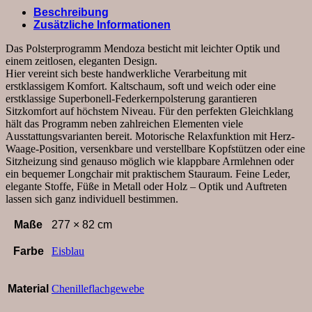
mit
Beschreibung
2,5-
Zusätzliche Informationen
Sitzer,
Relaxfunktion
Das Polsterprogramm Mendoza besticht mit leichter Optik und
motorisch,
einem zeitlosen, eleganten Design.
Bettkasten,
Hier vereint sich beste handwerkliche Verarbeitung mit
Stoff,
erstklassigem Komfort. Kaltschaum, soft und weich oder eine
Eisblau
erstklassige Superbonell-Federkernpolsterung garantieren
Menge
Sitzkomfort auf höchstem Niveau. Für den perfekten Gleichklang
hält das Programm neben zahlreichen Elementen viele
Ausstattungsvarianten bereit. Motorische Relaxfunktion mit Herz-
Waage-Position, versenkbare und verstellbare Kopfstützen oder eine
Sitzheizung sind genauso möglich wie klappbare Armlehnen oder
ein bequemer Longchair mit praktischem Stauraum. Feine Leder,
elegante Stoffe, Füße in Metall oder Holz – Optik und Auftreten
lassen sich ganz individuell bestimmen.
Maße
277 × 82 cm
Farbe
Eisblau
Material
Chenilleflachgewebe