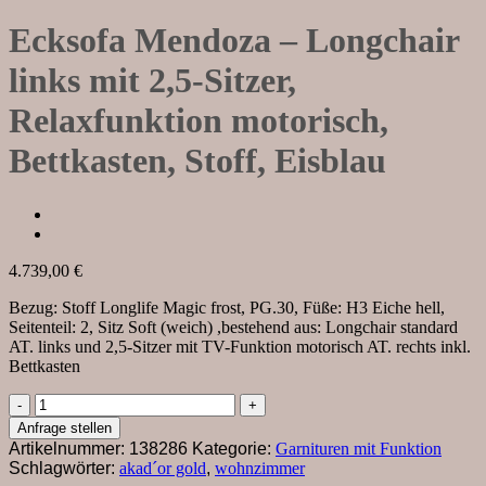
Ecksofa Mendoza – Longchair
links mit 2,5-Sitzer,
Relaxfunktion motorisch,
Bettkasten, Stoff, Eisblau
4.739,00
€
Bezug: Stoff Longlife Magic frost, PG.30, Füße: H3 Eiche hell,
Seitenteil: 2, Sitz Soft (weich) ,bestehend aus: Longchair standard
AT. links und 2,5-Sitzer mit TV-Funktion motorisch AT. rechts inkl.
Bettkasten
Ecksofa
Mendoza
Anfrage stellen
–
Artikelnummer:
138286
Kategorie:
Garnituren mit Funktion
Longchair
Schlagwörter:
akad´or gold
,
wohnzimmer
links