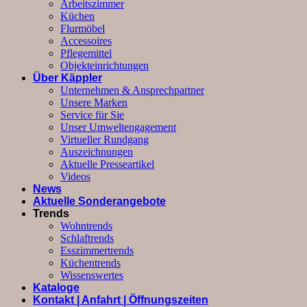
Arbeitszimmer
Küchen
Flurmöbel
Accessoires
Pflegemittel
Objekteinrichtungen
Über Käppler
Unternehmen & Ansprechpartner
Unsere Marken
Service für Sie
Unser Umweltengagement
Virtueller Rundgang
Auszeichnungen
Aktuelle Presseartikel
Videos
News
Aktuelle Sonderangebote
Trends
Wohntrends
Schlaftrends
Esszimmertrends
Küchentrends
Wissenswertes
Kataloge
Kontakt | Anfahrt | Öffnungszeiten