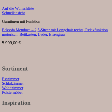
Auf die Wunschliste
Schnellansicht
Garnituren mit Funktion
Ecksofa Mendoza – 2,5-Sitzer mit Longchair rechts, Relaxfunktion
motorisch, Bettkasten, Leder, Eisengrau
5.999,00
€
Sortiment
Esszimmer
Schlafzimmer
Wohnzimmer
Polstermöbel
Inspiration