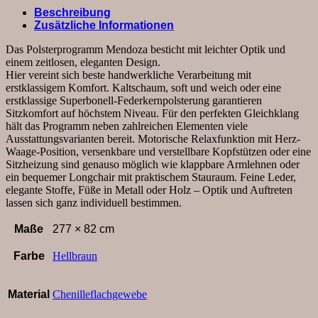
mit
Beschreibung
2,5-
Zusätzliche Informationen
Sitzer,
Relaxfunktion
Das Polsterprogramm Mendoza besticht mit leichter Optik und
motorisch,
einem zeitlosen, eleganten Design.
Bettkasten,
Hier vereint sich beste handwerkliche Verarbeitung mit
Stoff,
erstklassigem Komfort. Kaltschaum, soft und weich oder eine
Latte
erstklassige Superbonell-Federkernpolsterung garantieren
Menge
Sitzkomfort auf höchstem Niveau. Für den perfekten Gleichklang
hält das Programm neben zahlreichen Elementen viele
Ausstattungsvarianten bereit. Motorische Relaxfunktion mit Herz-
Waage-Position, versenkbare und verstellbare Kopfstützen oder eine
Sitzheizung sind genauso möglich wie klappbare Armlehnen oder
ein bequemer Longchair mit praktischem Stauraum. Feine Leder,
elegante Stoffe, Füße in Metall oder Holz – Optik und Auftreten
lassen sich ganz individuell bestimmen.
Maße
277 × 82 cm
Farbe
Hellbraun
Material
Chenilleflachgewebe