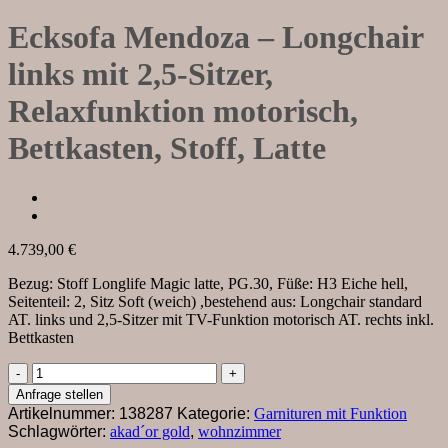
Ecksofa Mendoza – Longchair
links mit 2,5-Sitzer,
Relaxfunktion motorisch,
Bettkasten, Stoff, Latte
4.739,00
€
Bezug: Stoff Longlife Magic latte, PG.30, Füße: H3 Eiche hell,
Seitenteil: 2, Sitz Soft (weich) ,bestehend aus: Longchair standard
AT. links und 2,5-Sitzer mit TV-Funktion motorisch AT. rechts inkl.
Bettkasten
Ecksofa
Mendoza
Anfrage stellen
–
Artikelnummer:
138287
Kategorie:
Garnituren mit Funktion
Longchair
Schlagwörter:
akad´or gold
,
wohnzimmer
links