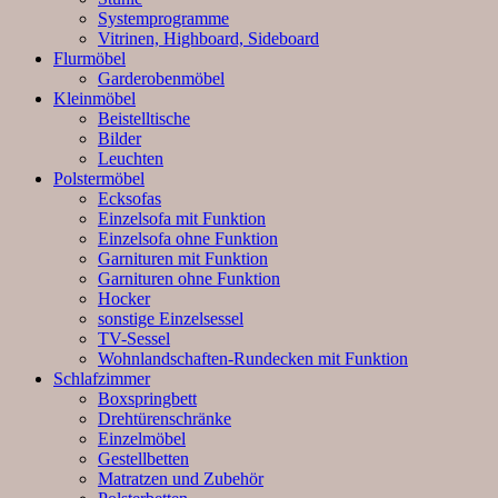
Systemprogramme
Vitrinen, Highboard, Sideboard
Flurmöbel
Garderobenmöbel
Kleinmöbel
Beistelltische
Bilder
Leuchten
Polstermöbel
Ecksofas
Einzelsofa mit Funktion
Einzelsofa ohne Funktion
Garnituren mit Funktion
Garnituren ohne Funktion
Hocker
sonstige Einzelsessel
TV-Sessel
Wohnlandschaften-Rundecken mit Funktion
Schlafzimmer
Boxspringbett
Drehtürenschränke
Einzelmöbel
Gestellbetten
Matratzen und Zubehör