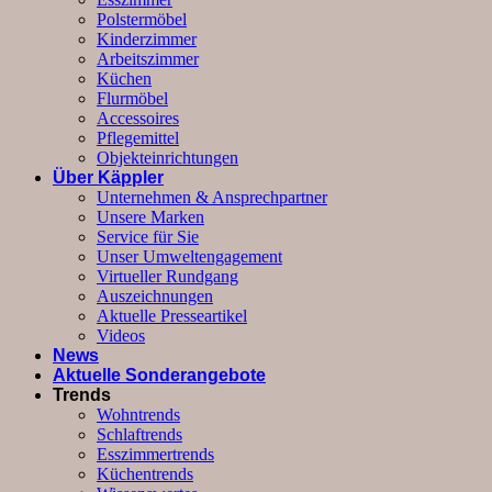
Polstermöbel
Kinderzimmer
Arbeitszimmer
Küchen
Flurmöbel
Accessoires
Pflegemittel
Objekteinrichtungen
Über Käppler
Unternehmen & Ansprechpartner
Unsere Marken
Service für Sie
Unser Umweltengagement
Virtueller Rundgang
Auszeichnungen
Aktuelle Presseartikel
Videos
News
Aktuelle Sonderangebote
Trends
Wohntrends
Schlaftrends
Esszimmertrends
Küchentrends