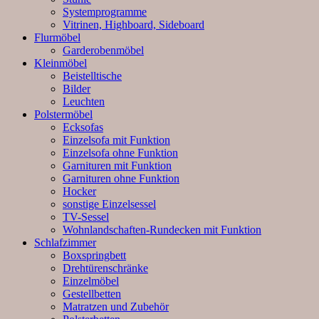
Systemprogramme
Vitrinen, Highboard, Sideboard
Flurmöbel
Garderobenmöbel
Kleinmöbel
Beistelltische
Bilder
Leuchten
Polstermöbel
Ecksofas
Einzelsofa mit Funktion
Einzelsofa ohne Funktion
Garnituren mit Funktion
Garnituren ohne Funktion
Hocker
sonstige Einzelsessel
TV-Sessel
Wohnlandschaften-Rundecken mit Funktion
Schlafzimmer
Boxspringbett
Drehtürenschränke
Einzelmöbel
Gestellbetten
Matratzen und Zubehör