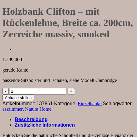
Holzbank Clifton – mit
Rückenlehne, Breite ca. 200cm,
Zerreiche massiv, smoked
1.299,00
€
gerade Kante
passende Sitzpolster und -schalen, siehe Modell Cambridge
Holzbank
Clifton
Anfrage stellen
-
Artikelnummer:
137861
Kategorie:
Einzelbänke
Schlagwörter:
mit
esszimmer
,
Natura Home
Rückenlehne,
Breite
Beschreibung
ca.
Zusätzliche Informationen
200cm,
Zerreiche
Entdecken Sie die natürliche Schönheit und die zeitlose Eleganz der