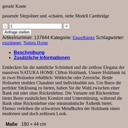
gerade Kante
passende Sitzpolster und -schalen, siehe Modell Cambridge
Holzbank
Clifton
Anfrage stellen
-
Artikelnummer:
137844
Kategorie:
Einzelbänke
Schlagwörter:
Breite
esszimmer
,
Natura Home
ca.
180cm,
Beschreibung
Wildeiche
Zusätzliche Informationen
massiv,
natur
Entdecken Sie die natürliche Schönheit und die zeitlose Eleganz der
Menge
massiven NATURA HOME Clifton Holzbank. Unsere Holzbank ist
in zwei Holzarten erhältlich: Wildeiche oder Zerreiche. Beide
Holzarten strahlen Charakter und Individualität aus. Um Ihnen die
perfekte Sitzlösung zu bieten, haben Sie die Wahl zwischen einer
Bank mit oder ohne Rückenlehne. Die Variante mit Rückenlehne
bietet Ihnen zusätzlichen Komfort und Unterstützung, während die
Bank ohne Rückenlehne eine minimalistische Ästhetik bietet.
Ebenso verleihen die schwarzen Metallkufen der Holzbank einen
modernen und doch zeitlosen Look.
Maße
180 × 44 cm