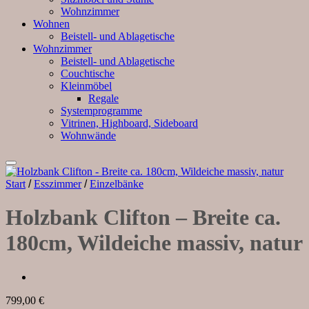
Wohnzimmer
Wohnen
Beistell- und Ablagetische
Wohnzimmer
Beistell- und Ablagetische
Couchtische
Kleinmöbel
Regale
Systemprogramme
Vitrinen, Highboard, Sideboard
Wohnwände
Auf die Wunschliste
Start
/
Esszimmer
/
Einzelbänke
Holzbank Clifton – Breite ca.
180cm, Wildeiche massiv, natur
799,00
€