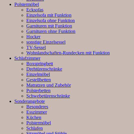
Polstermöbel
Ecksofas
Einzelsofa mit Funktion
Einzelsofa ohne Funktion
Garnituren mit Funktion
Garnituren ohne Funktion
Hocker
sonstige Einzelsessel
TV-Sessel
Wohnlandschaften-Rundecken mit Funktion
Schlafzimmer
Boxspringbett
Drehtürenschränke
Einzelmöbel
Gestellbetten
Matratzen und Zubehör
Polsterbetten
Schwebetürenschränke
Sonderangebote
Besonderes
Esszimmer
Küchen
Polstermöbel
Schlafen
Sitzmöbel und Stühle