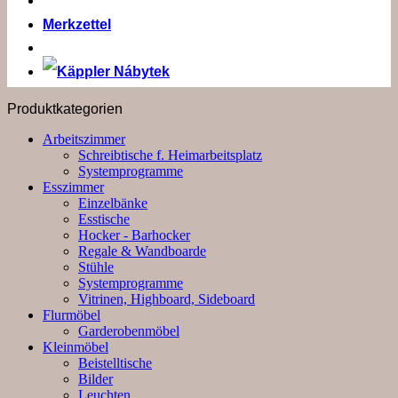
Merkzettel
Produktkategorien
Arbeitszimmer
Schreibtische f. Heimarbeitsplatz
Systemprogramme
Esszimmer
Einzelbänke
Esstische
Hocker - Barhocker
Regale & Wandboarde
Stühle
Systemprogramme
Vitrinen, Highboard, Sideboard
Flurmöbel
Garderobenmöbel
Kleinmöbel
Beistelltische
Bilder
Leuchten