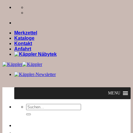
Zum
Inhalt
springen
Merkzettel
Kataloge
Kontakt
Anfahrt
MENU
Suchen
nach: