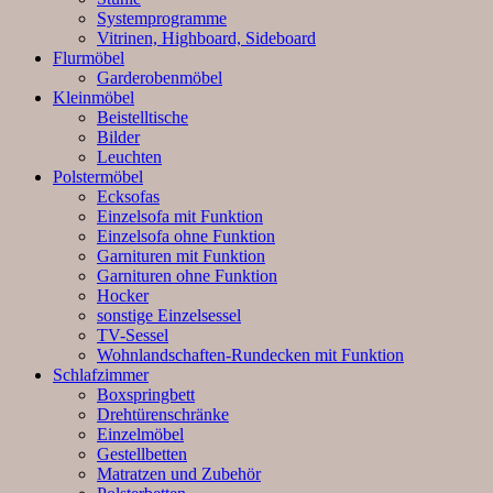
Systemprogramme
Vitrinen, Highboard, Sideboard
Flurmöbel
Garderobenmöbel
Kleinmöbel
Beistelltische
Bilder
Leuchten
Polstermöbel
Ecksofas
Einzelsofa mit Funktion
Einzelsofa ohne Funktion
Garnituren mit Funktion
Garnituren ohne Funktion
Hocker
sonstige Einzelsessel
TV-Sessel
Wohnlandschaften-Rundecken mit Funktion
Schlafzimmer
Boxspringbett
Drehtürenschränke
Einzelmöbel
Gestellbetten
Matratzen und Zubehör