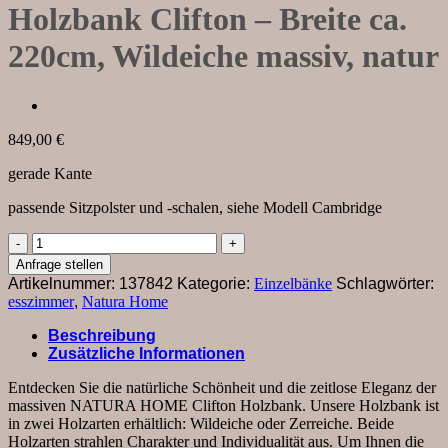
Holzbank Clifton – Breite ca.
220cm, Wildeiche massiv, natur
849,00
€
gerade Kante
passende Sitzpolster und -schalen, siehe Modell Cambridge
Holzbank
Clifton
Anfrage stellen
-
Artikelnummer:
137842
Kategorie:
Einzelbänke
Schlagwörter:
Breite
esszimmer
,
Natura Home
ca.
220cm,
Beschreibung
Wildeiche
Zusätzliche Informationen
massiv,
natur
Entdecken Sie die natürliche Schönheit und die zeitlose Eleganz der
Menge
massiven NATURA HOME Clifton Holzbank. Unsere Holzbank ist
in zwei Holzarten erhältlich: Wildeiche oder Zerreiche. Beide
Holzarten strahlen Charakter und Individualität aus. Um Ihnen die