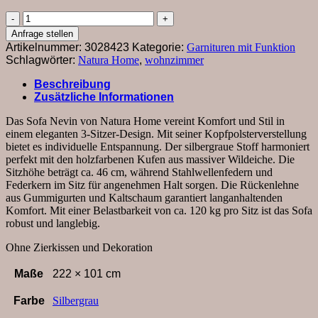
Sofa
Nevin
Anfrage stellen
-
Artikelnummer:
3028423
Kategorie:
Garnituren mit Funktion
3-
Schlagwörter:
Natura Home
,
wohnzimmer
Sitzer
inkl.
Beschreibung
Kopfpolsterverstellung,
Zusätzliche Informationen
Stoff,
Silbergrau
Das Sofa Nevin von Natura Home vereint Komfort und Stil in
Menge
einem eleganten 3-Sitzer-Design. Mit seiner Kopfpolsterverstellung
bietet es individuelle Entspannung. Der silbergraue Stoff harmoniert
perfekt mit den holzfarbenen Kufen aus massiver Wildeiche. Die
Sitzhöhe beträgt ca. 46 cm, während Stahlwellenfedern und
Federkern im Sitz für angenehmen Halt sorgen. Die Rückenlehne
aus Gummigurten und Kaltschaum garantiert langanhaltenden
Komfort. Mit einer Belastbarkeit von ca. 120 kg pro Sitz ist das Sofa
robust und langlebig.
Ohne Zierkissen und Dekoration
Maße
222 × 101 cm
Farbe
Silbergrau