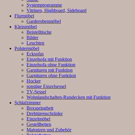
Systemprogramme
Vitrinen, Highboard, Sideboard
Flurmöbel
Garderobenmöbel
Kleinmöbel
Beistelltische
Bilder
Leuchten
Polstermöbel
Ecksofas
Einzelsofa mit Funktion
Einzelsofa ohne Funktion
Garnituren mit Funktion
Garnituren ohne Funktion
Hocker
sonstige Einzelsessel
TV-Sessel
Wohnlandschaften-Rundecken mit Funktion
Schlafzimmer
Boxspringbett
Drehtürenschränke
Einzelmöbel
Gestellbetten
Matratzen und Zubehör