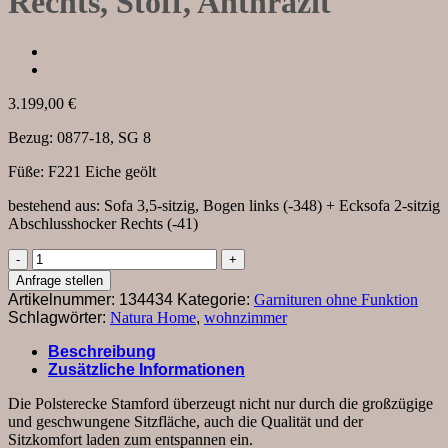
Rechts, Stoff, Anthrazit
3.199,00
€
Bezug: 0877-18, SG 8
Füße: F221 Eiche geölt
bestehend aus: Sofa 3,5-sitzig, Bogen links (-348) + Ecksofa 2-sitzig
Abschlusshocker Rechts (-41)
Sofa
Stamford
Anfrage stellen
-
Artikelnummer:
134434
Kategorie:
Garnituren ohne Funktion
3,5-
Schlagwörter:
Natura Home
,
wohnzimmer
Sitzer,
Bogen
Beschreibung
links
Zusätzliche Informationen
mit
Ecksofa
Die Polsterecke Stamford überzeugt nicht nur durch die großzügige
2-
und geschwungene Sitzfläche, auch die Qualität und der
sitzig
Sitzkomfort laden zum entspannen ein.