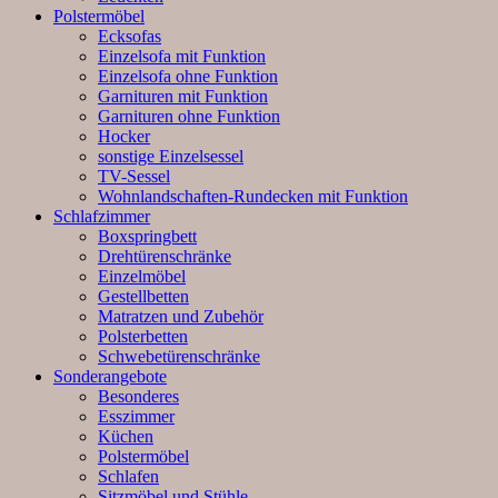
Polstermöbel
Ecksofas
Einzelsofa mit Funktion
Einzelsofa ohne Funktion
Garnituren mit Funktion
Garnituren ohne Funktion
Hocker
sonstige Einzelsessel
TV-Sessel
Wohnlandschaften-Rundecken mit Funktion
Schlafzimmer
Boxspringbett
Drehtürenschränke
Einzelmöbel
Gestellbetten
Matratzen und Zubehör
Polsterbetten
Schwebetürenschränke
Sonderangebote
Besonderes
Esszimmer
Küchen
Polstermöbel
Schlafen
Sitzmöbel und Stühle