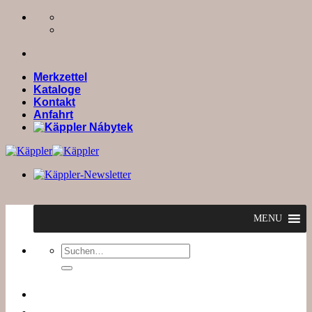
Zum
Inhalt
springen
Merkzettel
Kataloge
Kontakt
Anfahrt
MENU
Suchen
nach: