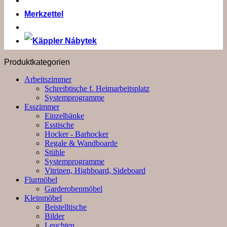
Merkzettel
Produktkategorien
Arbeitszimmer
Schreibtische f. Heimarbeitsplatz
Systemprogramme
Esszimmer
Einzelbänke
Esstische
Hocker - Barhocker
Regale & Wandboarde
Stühle
Systemprogramme
Vitrinen, Highboard, Sideboard
Flurmöbel
Garderobenmöbel
Kleinmöbel
Beistelltische
Bilder
Leuchten