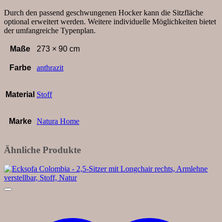
und
Abschlusshocker
Durch den passend geschwungenen Hocker kann die Sitzfläche
Rechts,
optional erweitert werden. Weitere individuelle Möglichkeiten bietet
Stoff,
der umfangreiche Typenplan.
Anthrazit
Menge
Maße
273 × 90 cm
Farbe
anthrazit
Material
Stoff
Marke
Natura Home
Ähnliche Produkte