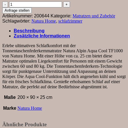
Tonnentaschenfederkernmatratze
Natura
Anfrage stellen
Alpin
Artikelnummer:
200644
Kategorie:
Matratzen und Zubehör
Aqua
Schlagwörter:
Natura Home
,
schlafzimmer
Cool
TF1000
Beschreibung
-
Zusätzliche Informationen
90x200cm,
H2
Erlebe ultimativen Schlafkomfort mit der
medium
Tonnentaschenfederkernmatratze Natura Alpin Aqua Cool TF1000
Menge
von Natura Home. Mit einer Höhe von ca. 25 cm bietet diese
Matratze optimalen Liegekomfort für Personen mit einem Gewicht
zwischen 60 und 80 kg. Die Tonnentaschenfederkern-Technologie
sorgt für punktgenaue Unterstützung und Anpassung an deinen
Körper. Die Aqua Cool-Funktion hält dich angenehm kühl und sorgt
für ein frisches Schlafklima. Genieße erholsamen Schlaf auf einer
Matratze, die perfekt auf deine Bedürfnisse abgestimmt ist.
Maße
200 × 90 × 25 cm
Marke
Natura Home
Ähnliche Produkte