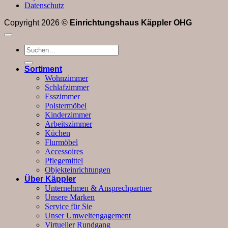
Datenschutz
Copyright 2026 ©
Einrichtungshaus Käppler OHG
Suchen
nach:
Sortiment
Wohnzimmer
Schlafzimmer
Esszimmer
Polstermöbel
Kinderzimmer
Arbeitszimmer
Küchen
Flurmöbel
Accessoires
Pflegemittel
Objekteinrichtungen
Über Käppler
Unternehmen & Ansprechpartner
Unsere Marken
Service für Sie
Unser Umweltengagement
Virtueller Rundgang