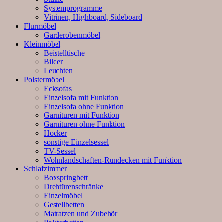
Systemprogramme
Vitrinen, Highboard, Sideboard
Flurmöbel
Garderobenmöbel
Kleinmöbel
Beistelltische
Bilder
Leuchten
Polstermöbel
Ecksofas
Einzelsofa mit Funktion
Einzelsofa ohne Funktion
Garnituren mit Funktion
Garnituren ohne Funktion
Hocker
sonstige Einzelsessel
TV-Sessel
Wohnlandschaften-Rundecken mit Funktion
Schlafzimmer
Boxspringbett
Drehtürenschränke
Einzelmöbel
Gestellbetten
Matratzen und Zubehör