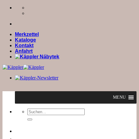
Zum
Inhalt
springen
Merkzettel
Kataloge
Kontakt
Anfahrt
MENU
Suchen
nach: