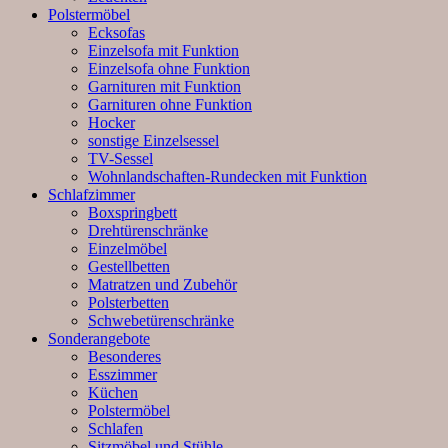
Polstermöbel
Ecksofas
Einzelsofa mit Funktion
Einzelsofa ohne Funktion
Garnituren mit Funktion
Garnituren ohne Funktion
Hocker
sonstige Einzelsessel
TV-Sessel
Wohnlandschaften-Rundecken mit Funktion
Schlafzimmer
Boxspringbett
Drehtürenschränke
Einzelmöbel
Gestellbetten
Matratzen und Zubehör
Polsterbetten
Schwebetürenschränke
Sonderangebote
Besonderes
Esszimmer
Küchen
Polstermöbel
Schlafen
Sitzmöbel und Stühle