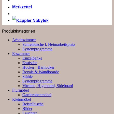
Merkzettel
Produktkategorien
Arbeitszimmer
Schreibtische f. Heimarbeitsplatz
Systemprogramme
Esszimmer
Einzelbänke
Esstische
Hocker - Barhocker
Regale & Wandboarde
Stühle
Systemprogramme
Vitrinen, Highboard, Sideboard
Flurmöbel
Garderobenmöbel
Kleinmöbel
Beistelltische
Bilder
Leuchten