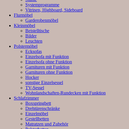
Systemprogramme
Vitrinen, Highboard, Sideboard
Flurmöbel
Garderobenmöbel
Kleinmöbel
Beistelltische
Bilder
Leuchten
Polstermöbel
Ecksofas
Einzelsofa mit Funktion
Einzelsofa ohne Funktion
Garnituren mit Funktion
Garnituren ohne Funktion
Hocker
sonstige Einzelsessel
TV-Sessel
Wohnlandschaften-Rundecken mit Funktion
Schlafzimmer
Boxspringbett
Drehtürenschränke
Einzelmöbel
Gestellbetten
Matratzen und Zubehör