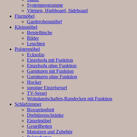
Systemprogramme
Vitrinen, Highboard, Sideboard
Flurmöbel
Garderobenmöbel
Kleinmöbel
Beistelltische
Bilder
Leuchten
Polstermöbel
Ecksofas
Einzelsofa mit Funktion
Einzelsofa ohne Funktion
Garnituren mit Funktion
Garnituren ohne Funktion
Hocker
sonstige Einzelsessel
TV-Sessel
Wohnlandschaften-Rundecken mit Funktion
Schlafzimmer
Boxspringbett
Drehtürenschränke
Einzelmöbel
Gestellbetten
Matratzen und Zubehör