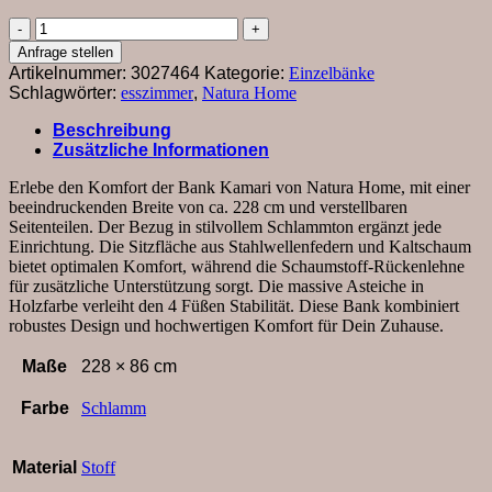
Bank
Kamari
Anfrage stellen
-
Artikelnummer:
3027464
Kategorie:
Einzelbänke
Breite
Schlagwörter:
esszimmer
,
Natura Home
ca.
228cm,
Beschreibung
Seitenteile
Zusätzliche Informationen
verstellbar,
Stoff,
Erlebe den Komfort der Bank Kamari von Natura Home, mit einer
Schlamm
beeindruckenden Breite von ca. 228 cm und verstellbaren
Menge
Seitenteilen. Der Bezug in stilvollem Schlammton ergänzt jede
Einrichtung. Die Sitzfläche aus Stahlwellenfedern und Kaltschaum
bietet optimalen Komfort, während die Schaumstoff-Rückenlehne
für zusätzliche Unterstützung sorgt. Die massive Asteiche in
Holzfarbe verleiht den 4 Füßen Stabilität. Diese Bank kombiniert
robustes Design und hochwertigen Komfort für Dein Zuhause.
Maße
228 × 86 cm
Farbe
Schlamm
Material
Stoff