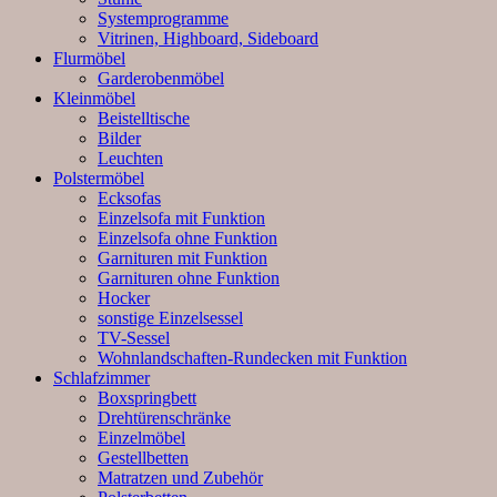
Systemprogramme
Vitrinen, Highboard, Sideboard
Flurmöbel
Garderobenmöbel
Kleinmöbel
Beistelltische
Bilder
Leuchten
Polstermöbel
Ecksofas
Einzelsofa mit Funktion
Einzelsofa ohne Funktion
Garnituren mit Funktion
Garnituren ohne Funktion
Hocker
sonstige Einzelsessel
TV-Sessel
Wohnlandschaften-Rundecken mit Funktion
Schlafzimmer
Boxspringbett
Drehtürenschränke
Einzelmöbel
Gestellbetten
Matratzen und Zubehör