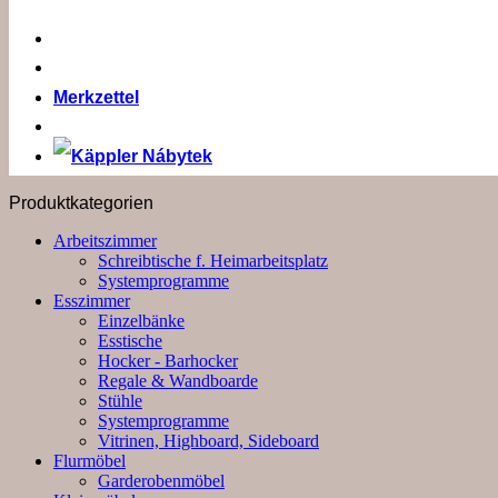
Merkzettel
Produktkategorien
Arbeitszimmer
Schreibtische f. Heimarbeitsplatz
Systemprogramme
Esszimmer
Einzelbänke
Esstische
Hocker - Barhocker
Regale & Wandboarde
Stühle
Systemprogramme
Vitrinen, Highboard, Sideboard
Flurmöbel
Garderobenmöbel