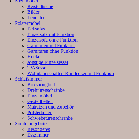
Kleinmöbel
Beistelltische
Bilder
Leuchten
Polstermöbel
Ecksofas
Einzelsofa mit Funktion
Einzelsofa ohne Funktion
Garnituren mit Funktion
Garnituren ohne Funktion
Hocker
sonstige Einzelsessel
TV-Sessel
Wohnlandschaften-Rundecken mit Funktion
Schlafzimmer
Boxspringbett
Drehtürenschränke
Einzelmöbel
Gestellbetten
Matratzen und Zubehör
Polsterbetten
Schwebetürenschränke
Sonderangebote
Besonderes
Esszimmer