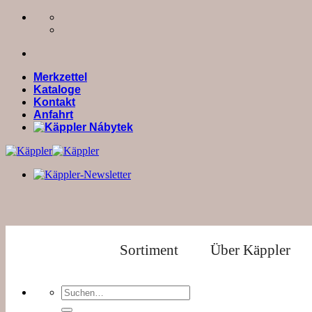
Zum
Inhalt
springen
Merkzettel
Kataloge
Kontakt
Anfahrt
Sortiment
Über Käppler
Suchen
nach: