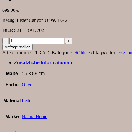
699,00
€
Bezug: Leder Canyon Olive, LG 2
Füße: S21 – RAL 7021
Stuhl
Calgary
Anfrage stellen
-
Artikelnummer:
113515
Kategorie:
Stühle
Schlagwörter:
esszim
drehbar,
Leder,
Zusätzliche Informationen
Olive
Menge
Maße
55 × 89 cm
Farbe
Olive
Material
Leder
Marke
Natura Home