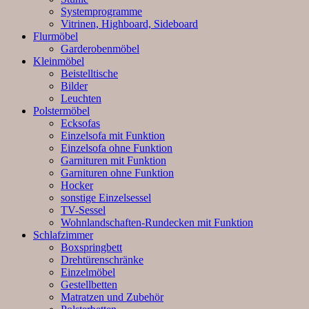
Systemprogramme
Vitrinen, Highboard, Sideboard
Flurmöbel
Garderobenmöbel
Kleinmöbel
Beistelltische
Bilder
Leuchten
Polstermöbel
Ecksofas
Einzelsofa mit Funktion
Einzelsofa ohne Funktion
Garnituren mit Funktion
Garnituren ohne Funktion
Hocker
sonstige Einzelsessel
TV-Sessel
Wohnlandschaften-Rundecken mit Funktion
Schlafzimmer
Boxspringbett
Drehtürenschränke
Einzelmöbel
Gestellbetten
Matratzen und Zubehör