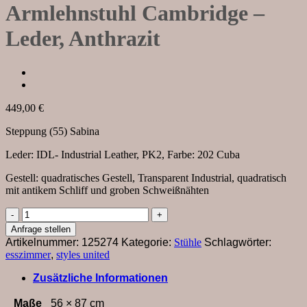
Armlehnstuhl Cambridge –
Leder, Anthrazit
449,00
€
Steppung (55) Sabina
Leder: IDL- Industrial Leather, PK2, Farbe: 202 Cuba
Gestell: quadratisches Gestell, Transparent Industrial, quadratisch
mit antikem Schliff und groben Schweißnähten
Armlehnstuhl
Cambridge
Anfrage stellen
-
Artikelnummer:
125274
Kategorie:
Stühle
Schlagwörter:
Leder,
esszimmer
,
styles united
Anthrazit
Menge
Zusätzliche Informationen
Maße
56 × 87 cm