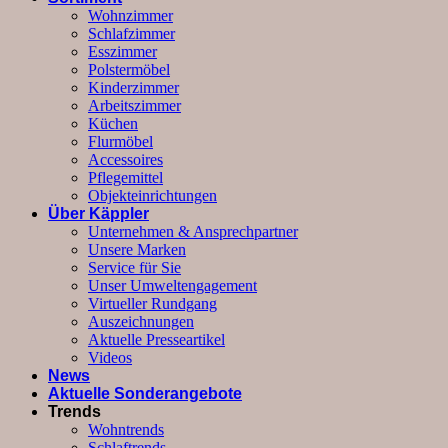
Wohnzimmer
Schlafzimmer
Esszimmer
Polstermöbel
Kinderzimmer
Arbeitszimmer
Küchen
Flurmöbel
Accessoires
Pflegemittel
Objekteinrichtungen
Über Käppler
Unternehmen & Ansprechpartner
Unsere Marken
Service für Sie
Unser Umweltengagement
Virtueller Rundgang
Auszeichnungen
Aktuelle Presseartikel
Videos
News
Aktuelle Sonderangebote
Trends
Wohntrends
Schlaftrends