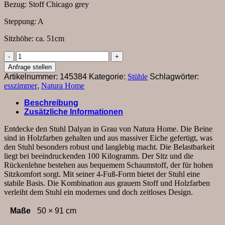
Bezug: Stoff Chicago grey
Steppung: A
Sitzhöhe: ca. 51cm
Stuhl
Dalyan
Anfrage stellen
-
Artikelnummer:
145384
Kategorie:
Stühle
Schlagwörter:
Stoff,
esszimmer
,
Natura Home
Grau
Menge
Beschreibung
Zusätzliche Informationen
Entdecke den Stuhl Dalyan in Grau von Natura Home. Die Beine
sind in Holzfarben gehalten und aus massiver Eiche gefertigt, was
den Stuhl besonders robust und langlebig macht. Die Belastbarkeit
liegt bei beeindruckenden 100 Kilogramm. Der Sitz und die
Rückenlehne bestehen aus bequemem Schaumstoff, der für hohen
Sitzkomfort sorgt. Mit seiner 4-Fuß-Form bietet der Stuhl eine
stabile Basis. Die Kombination aus grauem Stoff und Holzfarben
verleiht dem Stuhl ein modernes und doch zeitloses Design.
Maße
50 × 91 cm