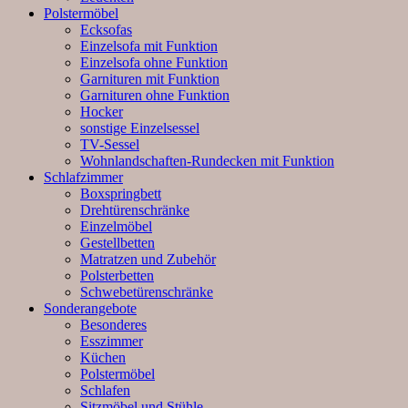
Polstermöbel
Ecksofas
Einzelsofa mit Funktion
Einzelsofa ohne Funktion
Garnituren mit Funktion
Garnituren ohne Funktion
Hocker
sonstige Einzelsessel
TV-Sessel
Wohnlandschaften-Rundecken mit Funktion
Schlafzimmer
Boxspringbett
Drehtürenschränke
Einzelmöbel
Gestellbetten
Matratzen und Zubehör
Polsterbetten
Schwebetürenschränke
Sonderangebote
Besonderes
Esszimmer
Küchen
Polstermöbel
Schlafen
Sitzmöbel und Stühle