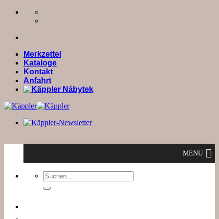
Zum
Inhalt
springen
Merkzettel
Kataloge
Kontakt
Anfahrt
MENU
Suchen
nach: