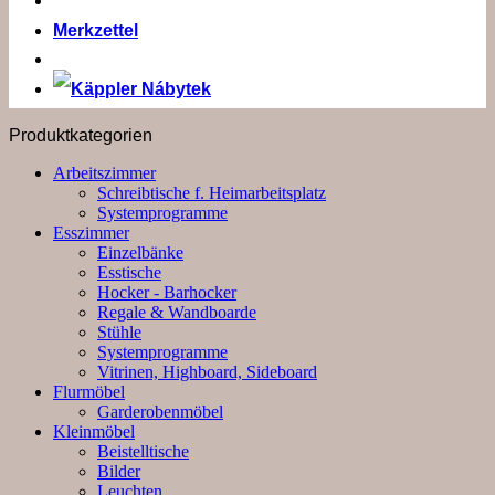
Merkzettel
Produktkategorien
Arbeitszimmer
Schreibtische f. Heimarbeitsplatz
Systemprogramme
Esszimmer
Einzelbänke
Esstische
Hocker - Barhocker
Regale & Wandboarde
Stühle
Systemprogramme
Vitrinen, Highboard, Sideboard
Flurmöbel
Garderobenmöbel
Kleinmöbel
Beistelltische
Bilder
Leuchten